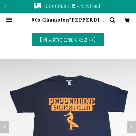
10000円以上購入で送料無料
00s Champion"PEPPERDIN
E" college print t-shirt | 仙台
古着屋 ShuShuBell online sho
p〈古着&vintage〉
【購入前にご覧ください】