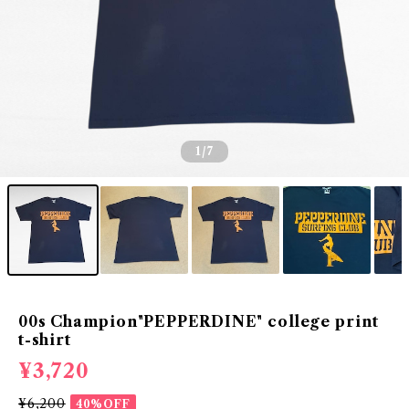
1
/7
00s Champion"PEPPERDINE" college print
t-shirt
¥3,720
¥6,200
40%OFF