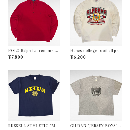
POLO Ralph Lauren one po
Hanes college football prin
int logo half zip cotton knit
t long sleeve t-shirt
¥7,800
¥6,200
RUSSELL ATHLETIC "MI
GILDAN "JERSEY BOYS"