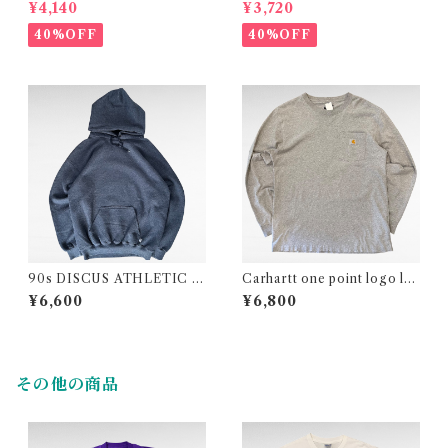
CHIGAN" college print t-s
movie print t-shirt
¥4,140
¥3,720
hirt
40%OFF
40%OFF
90s DISCUS ATHLETIC pl
Carhartt one point logo lo
ain sweat parka
ng sleeve pocket t-shirt
¥6,600
¥6,800
その他の商品