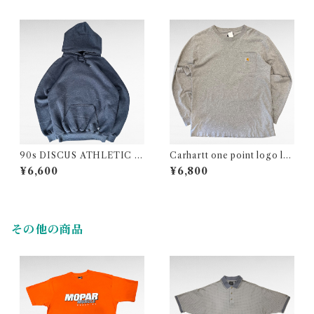
90s DISCUS ATHLETIC pl
Carhartt one point logo lo
ain sweat parka
ng sleeve pocket t-shirt
¥6,600
¥6,800
その他の商品