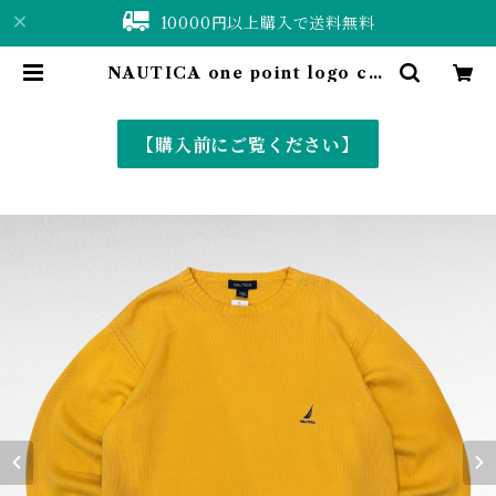
10000円以上購入で送料無料
NAUTICA one point logo cot
ton knit | 仙台 古着屋 ShuShuB
ell online shop〈古着&vintag
e〉
【購入前にご覧ください】