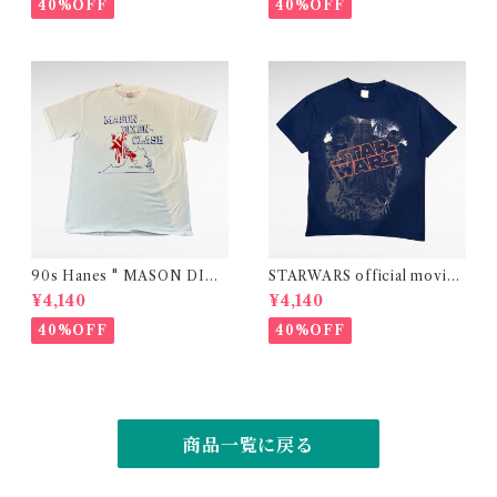
40%OFF
40%OFF
90s Hanes " MASON DIXO
STARWARS official movie
N CLASH"print t-shirt (ma
print t-shirt
¥4,140
¥4,140
de in USA)
40%OFF
40%OFF
商品一覧に戻る