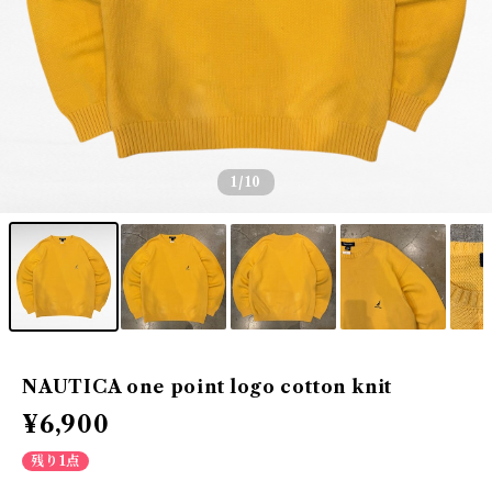
1
/10
NAUTICA one point logo cotton knit
¥6,900
残り1点