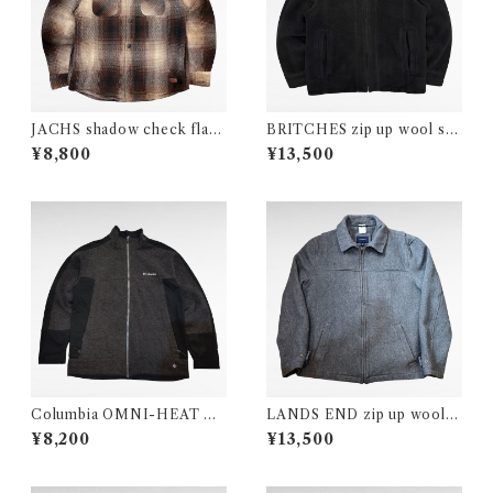
JACHS shadow check flann
BRITCHES zip up wool sp
el shirts jacket
orts jacket
¥8,800
¥13,500
Columbia OMNI-HEAT Gr
LANDS END zip up wool ja
ade Max jacket
cket
¥8,200
¥13,500