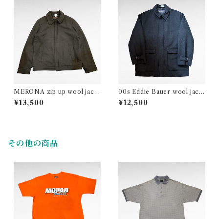
MERONA zip up wool jack
00s Eddie Bauer wool jack
et
et
¥13,500
¥12,500
その他の商品