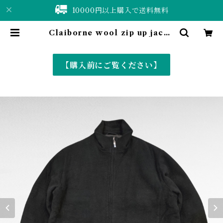
10000円以上購入で送料無料
Claiborne wool zip up jacke
t | 仙台 古着屋 ShuShuBell onli
ne shop〈古着&vintage〉
【購入前にご覧ください】