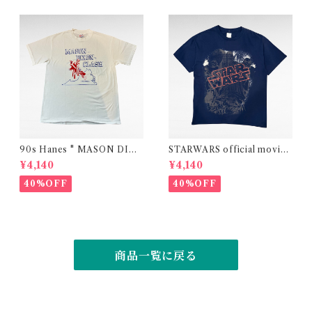
90s Hanes " MASON DIXO
STARWARS official movie
N CLASH"print t-shirt (ma
print t-shirt
¥4,140
¥4,140
de in USA)
40%OFF
40%OFF
商品一覧に戻る