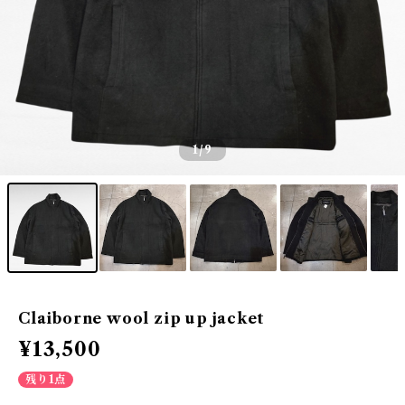
1
/9
Claiborne wool zip up jacket
¥13,500
残り1点