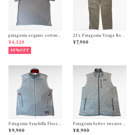
patagonia organic cotton p
23’s Patagonia Venga Rock
lain polo shirt
Climbing Pants
¥4,320
¥7,900
40%OFF
Patagonia Synchilla Fleece
Patagonia better sweater z
Vest
ip up vest
¥9,900
¥8,900