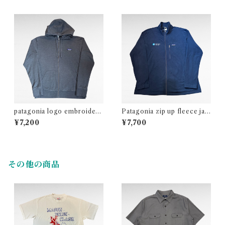
patagonia logo embroidery
Patagonia zip up fleece jac
zip up sweat parka
ket（big size）
¥7,200
¥7,700
その他の商品