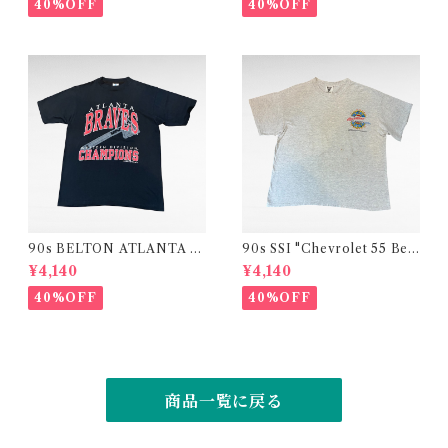
40%OFF
40%OFF
90s BELTON ATLANTA B
90s SSI "Chevrolet 55 Bel
RAVES "WESTERN DIVISI
Air" print t-shirt (made in
¥4,140
¥4,140
ON CHAMPIONS "print t-
USA)
shirt
40%OFF
40%OFF
商品一覧に戻る