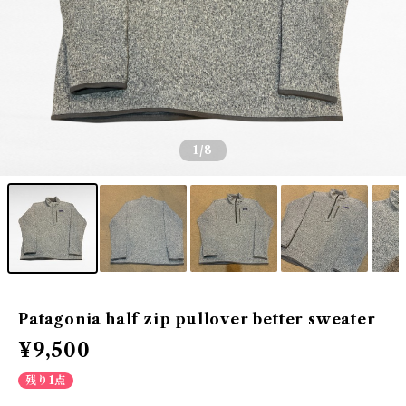
1
/8
Patagonia half zip pullover better sweater
¥9,500
残り1点