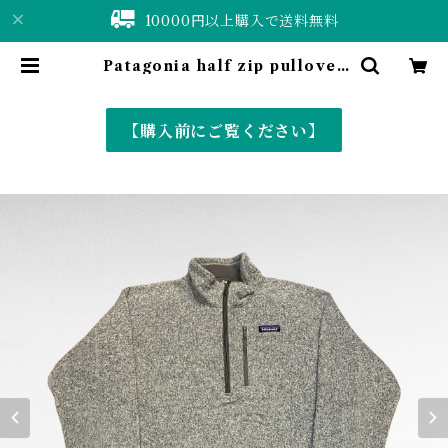
10000円以上購入で送料無料
Patagonia half zip pullover
better sweater | 仙台 古着屋 S
huShuBell online shop〈古着
&vintage〉
【購入前にご覧ください】