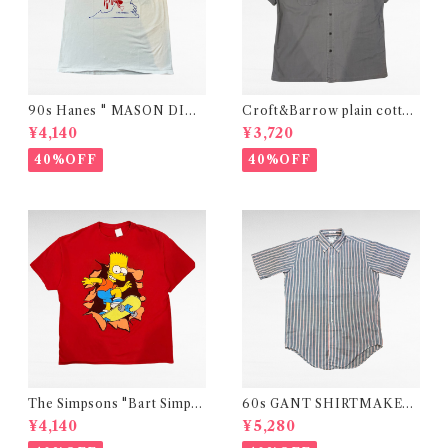
90s Hanes " MASON DIXO
Croft&Barrow plain cotton
N CLASH"print t-shirt (ma
shirt
¥4,140
¥3,720
de in USA)
40%OFF
40%OFF
The Simpsons "Bart Simps
60s GANT SHIRTMAKER
on" official print t-shirt
S" The Hugger" stripe shir
¥4,140
¥5,280
t