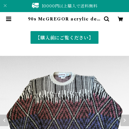
10000円以上購入で送料無料
90s McGREGOR acrylic desi
gn knit | 仙台 古着屋 ShuShuBe
ll online shop〈古着&vintag
e〉
【購入前にご覧ください】