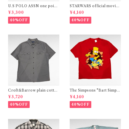
U.S POLO ASSN one point
STARWARS official movie
logo border design t-shirt
print t-shirt
¥3,300
¥4,140
40%OFF
40%OFF
Croft&Barrow plain cotton
The Simpsons "Bart Simps
shirt
on" official print t-shirt
¥3,720
¥4,140
40%OFF
40%OFF