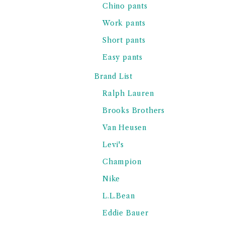
Chino pants
Work pants
Short pants
Easy pants
Brand List
Ralph Lauren
Brooks Brothers
Van Heusen
Levi's
Champion
Nike
L.L.Bean
Eddie Bauer