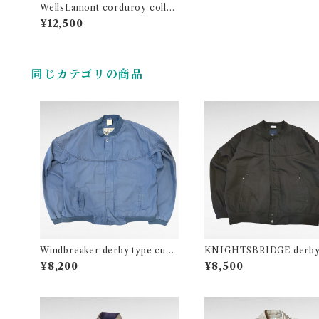
WellsLamont corduroy collar
inner quilting cotton work co
¥12,500
veralls jacket
同じカテゴリの商品
Windbreaker derby type cup
KNIGHTSBRIDGE derby
shoulder zip up jacket
e cup shoulder zip up jac
¥8,200
¥8,500