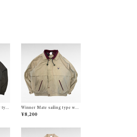
 typ
Winner Mate sailing type wap
ket
pen zip up jacket
¥8,200