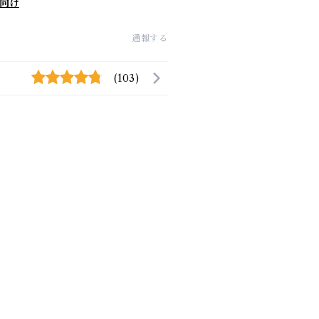
向け
通報する
(103)