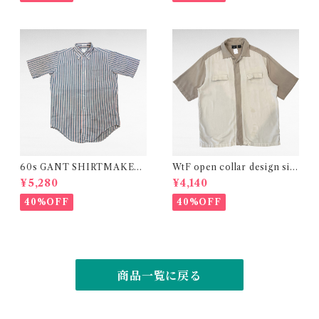
60s GANT SHIRTMAKER
WtF open collar design silk
S" The Hugger" stripe shir
shirt
¥5,280
¥4,140
t
40%OFF
40%OFF
商品一覧に戻る