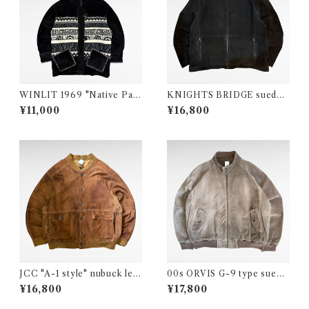
WINLIT 1969 "Native Patt
KNIGHTS BRIDGE suede l
ern" suede leather jacket
eather zip up jacket
¥11,000
¥16,800
JCC "A-1 style" nubuck leat
00s ORVIS G-9 type suede
her jacket
leather zip up jacket
¥16,800
¥17,800