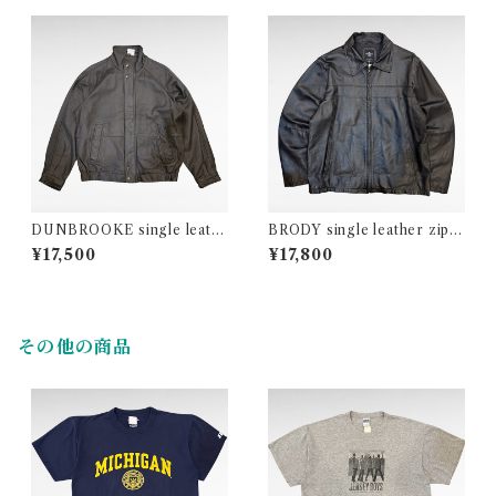
DUNBROOKE single leath
BRODY single leather zip u
er zip up jacket
p jacket
¥17,500
¥17,800
その他の商品