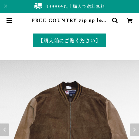
10000円以上購入で送料無料
FREE COUNTRY zip up leat
her stadium jacket | 仙台 古着
屋 ShuShuBell online shop
〈古着&vintage〉
【購入前にご覧ください】