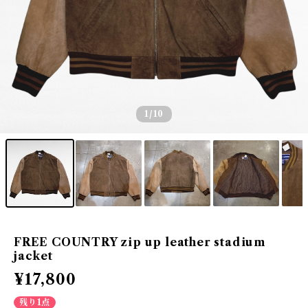
1
/10
FREE COUNTRY zip up leather stadium
jacket
¥17,800
残り1点