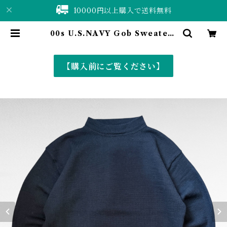
10000円以上購入で送料無料
00s U.S.NAVY Gob Sweater |
仙台 古着屋 ShuShuBell online
shop〈古着&vintage〉
【購入前にご覧ください】