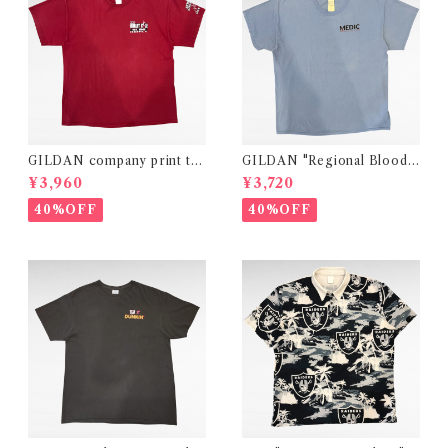
GILDAN company print t-s
GILDAN "Regional Blood
hirt
Center" medical print t-shi
¥3,960
¥3,720
rt
40%OFF
40%OFF