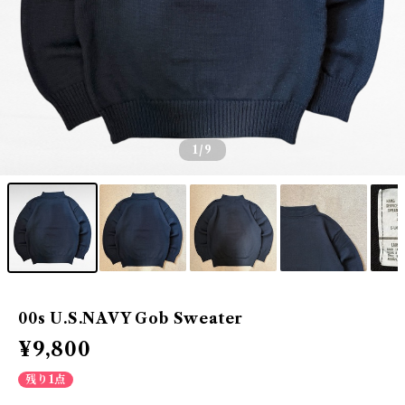
1
/9
00s U.S.NAVY Gob Sweater
¥9,800
残り1点