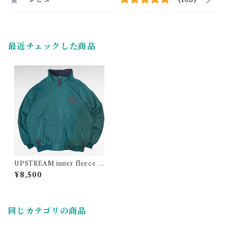
最近チェックした商品
UPSTREAM inner fleece n
ylon embroidery zip up jac
¥8,500
ket
同じカテゴリの商品