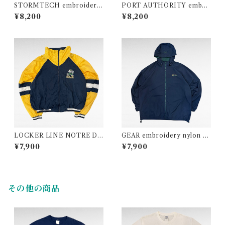
STORMTECH embroidery
PORT AUTHORITY embro
nylon zip up jacket
idery polyester nylon zip u
¥8,200
¥8,200
p jacket
LOCKER LINE NOTRE DA
GEAR embroidery nylon m
ME college embroidery ny
ountain parka
¥7,900
¥7,900
lon zip up jacket
その他の商品