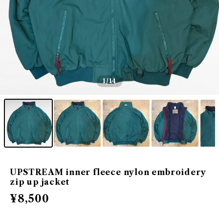
1
/14
UPSTREAM inner fleece nylon embroidery
zip up jacket
¥8,500