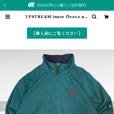
10000円以上購入で送料無料
UPSTREAM inner fleece nyl
on embroidery zip up jacket
| 仙台 古着屋 ShuShuBell onlin
e shop〈古着&vintage〉
【購入前にご覧ください】