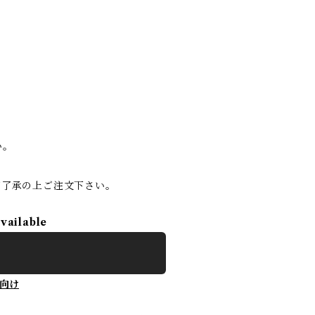
い。
ご了承の上ご注文下さい。
available
向け