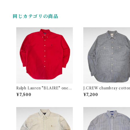
同じカテゴリの商品
Ralph Lauren "BLAIRE" one p
J.CREW chambray cotton
oint logo cotton BD shirt
t
¥7,500
¥7,200