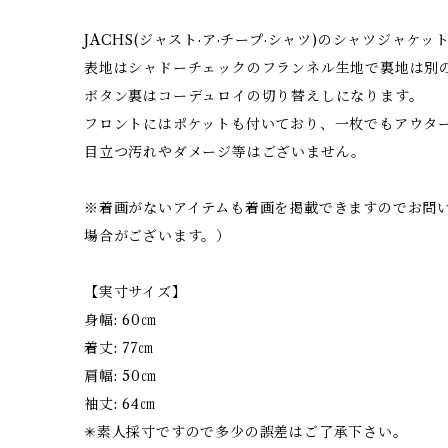
JACHS(ジャスト·ア·チープ·シャツ)のシャツジャケッ
表地はシャドーチェックのフランネル生地で裏地は別
ボタン裏はコーデュロイの切り替えしになります。
フロントにはポケットも付いており、一枚でもアウタ
目立つ汚れやダメージ等はございません。
※着画がないアイテムも着画を掲載できますのでお問
場合がございます。）
【実寸サイズ】
身幅: 60㎝
着丈: 77㎝
肩幅: 50㎝
袖丈: 64㎝
✳︎素人採寸ですので多少の誤差はご了承下さい。