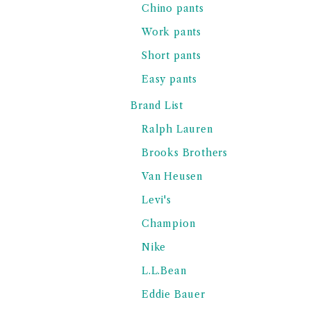
Chino pants
Work pants
Short pants
Easy pants
Brand List
Ralph Lauren
Brooks Brothers
Van Heusen
Levi's
Champion
Nike
L.L.Bean
Eddie Bauer