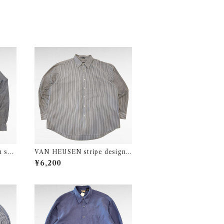
 shir
VAN HEUSEN stripe design p
olyester cotton shirt
¥6,200