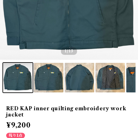
1
/13
RED KAP inner quilting embroidery work
jacket
¥9,200
残り1点