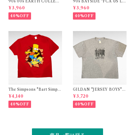
90s 00s EARTH COLLECT
90s BAYSIDE "FCA US LL
ION "FRESHWATER ANGL
C 4UR HLTH "print t-shirt
¥3,960
¥3,960
ER "embroidery print t-shi
rt
40%OFF
40%OFF
The Simpsons "Bart Simps
GILDAN "JERSEY BOYS"
on" official print t-shirt
movie print t-shirt
¥4,140
¥3,720
40%OFF
40%OFF