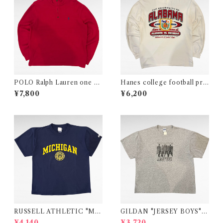
POLO Ralph Lauren one po
Hanes college football prin
int logo half zip cotton knit
t long sleeve t-shirt
¥7,800
¥6,200
RUSSELL ATHLETIC "MI
GILDAN "JERSEY BOYS"
CHIGAN" college print t-s
movie print t-shirt
¥4,140
¥3,720