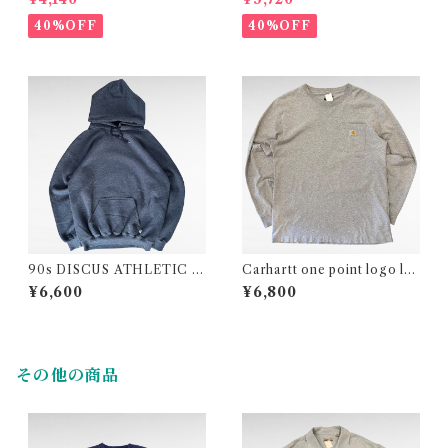
hirt
40%OFF
40%OFF
90s DISCUS ATHLETIC pl
Carhartt one point logo lo
ain sweat parka
ng sleeve pocket t-shirt
¥6,600
¥6,800
その他の商品