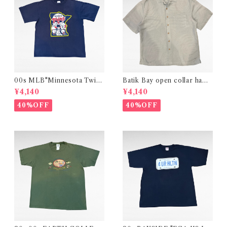
00s MLB"Minnesota Twin
Batik Bay open collar hawa
s"print t-shirt
iian design rayon polyester
¥4,140
¥4,140
shirt
40%OFF
40%OFF