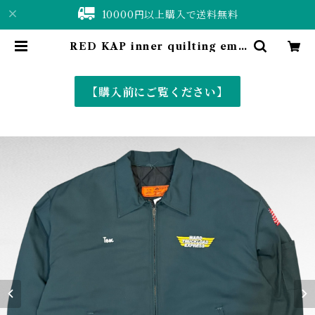
10000円以上購入で送料無料
RED KAP inner quilting emb
roidery work jacket | 仙台 古
着屋 ShuShuBell online shop
〈古着&vintage〉
【購入前にご覧ください】