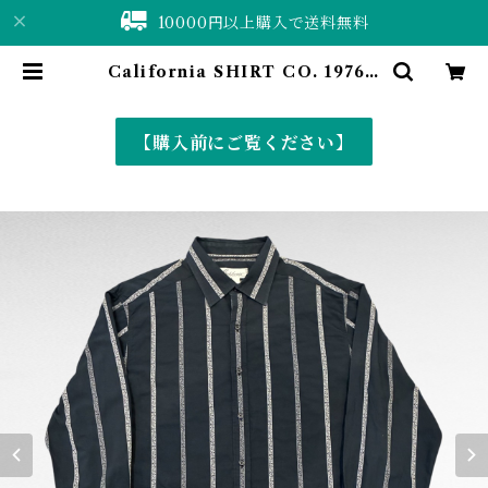
10000円以上購入で送料無料
California SHIRT CO. 1976 s
tripe design shirt | 仙台 古着屋
ShuShuBell online shop〈古着
&vintage〉
【購入前にご覧ください】