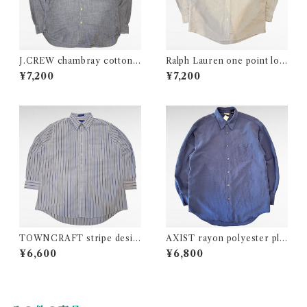
J.CREW chambray cotton s
Ralph Lauren one point log
hirt
o cotton BD shirt
¥7,200
¥7,200
TOWNCRAFT stripe desig
AXIST rayon polyester plai
n polyester cotton shirt
n shirt
¥6,600
¥6,800