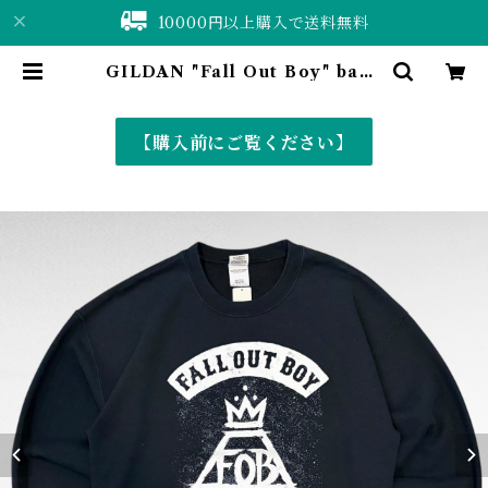
10000円以上購入で送料無料
GILDAN "Fall Out Boy" band
print sweat | 仙台 古着屋 ShuS
huBell online shop〈古着&vin
tage〉
【購入前にご覧ください】