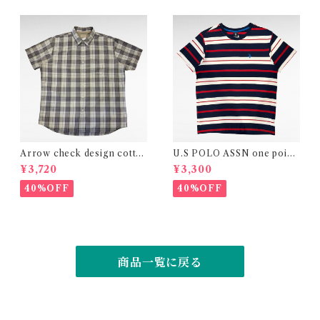
Arrow check design cotto
U.S POLO ASSN one point
n polyester shirt
logo border design t-shirt
¥3,720
¥3,300
40%OFF
40%OFF
商品一覧に戻る