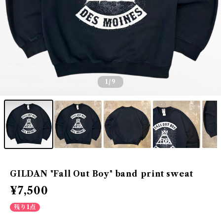
1
/9
GILDAN "Fall Out Boy" band print sweat
¥7,500
残り1点