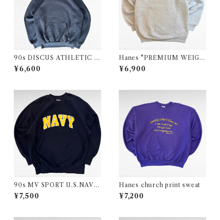
90s DISCUS ATHLETIC pl
Hanes "PREMIUM WEIGH
ain sweat parka
T" plain sweat
¥6,600
¥6,900
90s MV SPORT U.S.NAVY
Hanes church print sweat
wappen sweat
¥7,500
¥7,200