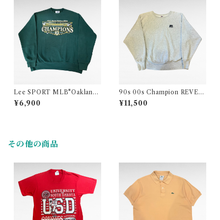
Lee SPORT MLB"Oakland
90s 00s Champion REVER
Athletics "Sweat(made in U
SE WEAVE “A&E NETWOR
¥6,900
¥11,500
SA)
K” print sweat
その他の商品