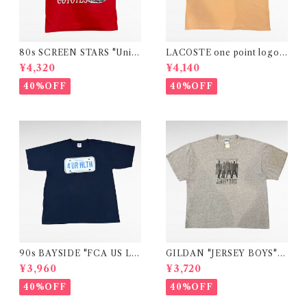
80s SCREEN STARS "Univ
LACOSTE one point logo e
ersity of South Dakota "col
mbroidery plain polo shirt
¥4,320
¥4,140
lege print t-shirt
40%OFF
40%OFF
90s BAYSIDE "FCA US LL
GILDAN "JERSEY BOYS"
C 4UR HLTH "print t-shirt
movie print t-shirt
¥3,960
¥3,720
40%OFF
40%OFF