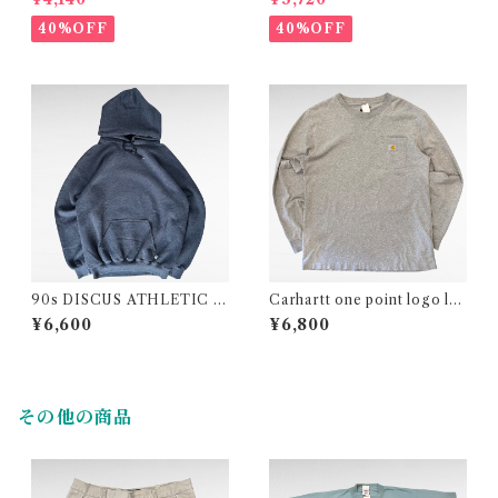
hirt
40%OFF
40%OFF
90s DISCUS ATHLETIC pl
Carhartt one point logo lo
ain sweat parka
ng sleeve pocket t-shirt
¥6,600
¥6,800
その他の商品