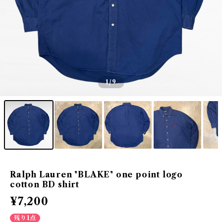
1
/9
Ralph Lauren "BLAKE" one point logo
cotton BD shirt
¥7,200
残り1点