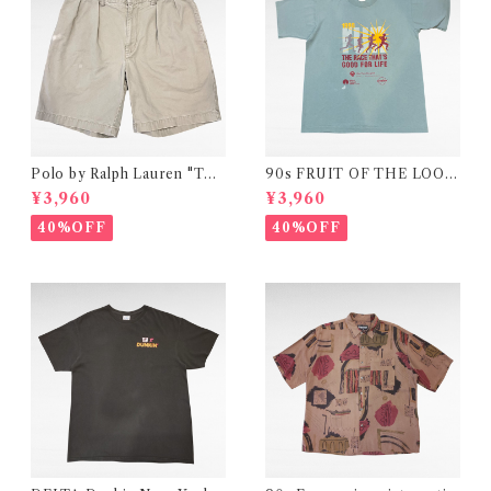
Polo by Ralph Lauren "TYL
90s FRUIT OF THE LOOM
ER SHORT" two-tuck chin
"THE RACE THAT’S GOO
¥3,960
¥3,960
o short pants
D FOR LIFE "print t-shirt
40%OFF
40%OFF