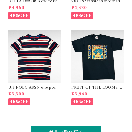
DELTA Dunkin New York
90s Expressions internatio
Giants NFL print t-shirt
nal design rayon shirt
¥3,960
¥4,320
40%OFF
40%OFF
U.S POLO ASSN one point
FRUIT OF THE LOOM nati
logo border design t-shirt
ve american print t-shirt
¥3,300
¥3,960
40%OFF
40%OFF