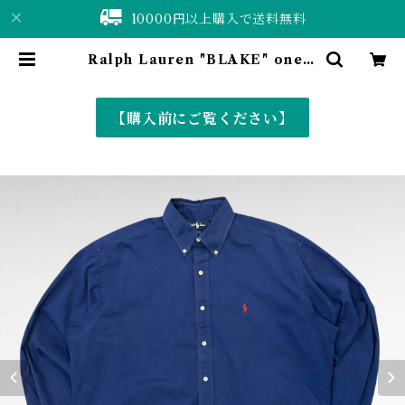
10000円以上購入で送料無料
Ralph Lauren "BLAKE" one p
oint logo cotton BD shirt | 仙
台 古着屋 ShuShuBell online s
hop〈古着&vintage〉
【購入前にご覧ください】