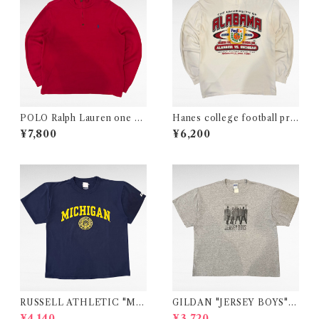
POLO Ralph Lauren one po
Hanes college football prin
int logo half zip cotton knit
t long sleeve t-shirt
¥7,800
¥6,200
RUSSELL ATHLETIC "MI
GILDAN "JERSEY BOYS"
CHIGAN" college print t-s
movie print t-shirt
¥4,140
¥3,720