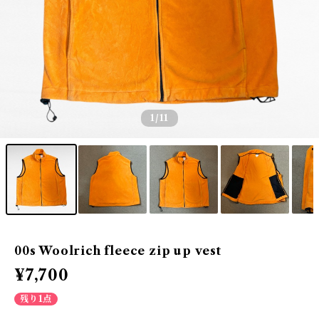
1
/11
00s Woolrich fleece zip up vest
¥7,700
残り1点