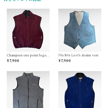
Champion one point logo fl
70s 80s Levi's denim vest
eece zip up vest
¥7,900
¥7,900