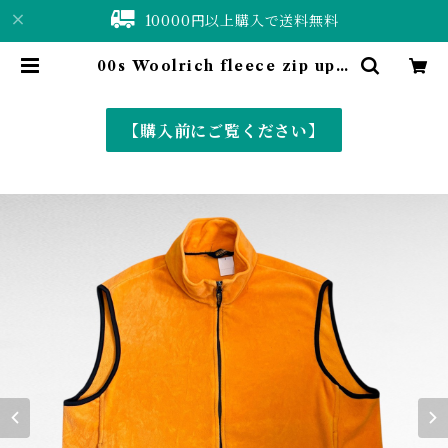
10000円以上購入で送料無料
00s Woolrich fleece zip up v
est | 仙台 古着屋 ShuShuBell o
nline shop〈古着&vintage〉
【購入前にご覧ください】