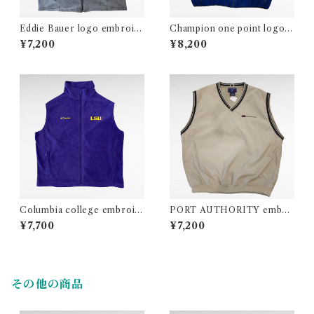
Eddie Bauer logo embroid
Champion one point logo fl
ery zip up fleece vest
eece zip up vest
¥7,200
¥8,200
Columbia college embroid
PORT AUTHORITY embro
ery fleece zip up vest
idery polyester pullover ve
¥7,700
¥7,200
st
その他の商品