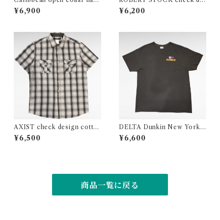
aiian design silk cotton shir
sign cotton polo shirt
¥6,900
¥6,200
t
AXIST check design cotto
DELTA Dunkin New York
n polyester shirt
Giants NFL print t-shirt
¥6,500
¥6,600
商品一覧に戻る