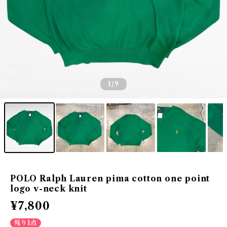
1
/9
POLO Ralph Lauren pima cotton one point
logo v-neck knit
¥7,800
残り1点