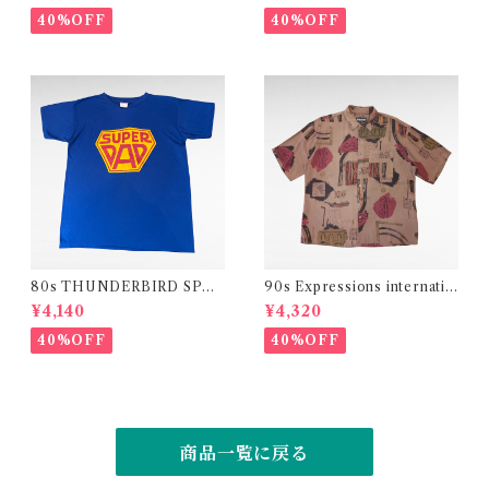
40%OFF
40%OFF
80s THUNDERBIRD SPOR
90s Expressions internatio
TSWEAR " SUPER DAD "c
nal design rayon shirt
¥4,140
¥4,320
ollege print t-shirt
40%OFF
40%OFF
商品一覧に戻る