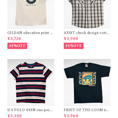
GILDAN education print t-
AXIST check design cotto
shirt
n polyester shirt
¥3,720
¥3,900
40%OFF
40%OFF
U.S POLO ASSN one point
FRUIT OF THE LOOM nati
logo border design t-shirt
ve american print t-shirt
¥3,300
¥3,960