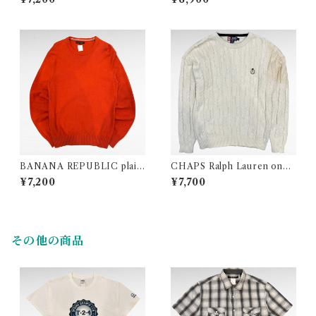
In USA)
BANANA REPUBLIC plain
CHAPS Ralph Lauren one
merino wool knit
point logo cable design cot
¥7,200
¥7,700
ton knit
その他の商品