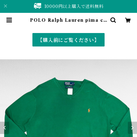
10000円以上購入で送料無料
POLO Ralph Lauren pima co
tton one point logo v-neck k
nit | 仙台 古着屋 ShuShuBell on
line shop〈古着&vintage〉
【購入前にご覧ください】