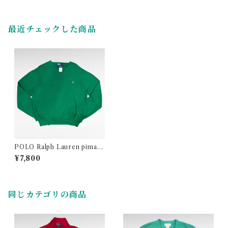
最近チェックした商品
POLO Ralph Lauren pima c
otton one point logo v-nec
¥7,800
k knit
同じカテゴリの商品