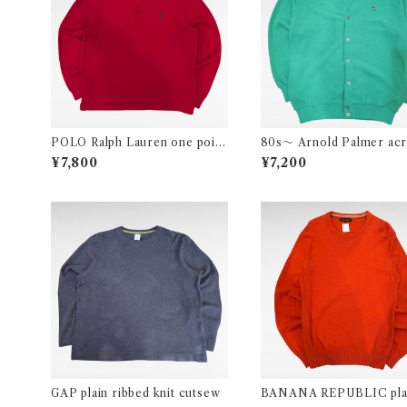
POLO Ralph Lauren one point
80s〜 Arnold Palmer acr
logo half zip cotton knit
knit cardigan （made in 
¥7,800
¥7,200
A）
GAP plain ribbed knit cutsew
BANANA REPUBLIC pla
erino wool knit