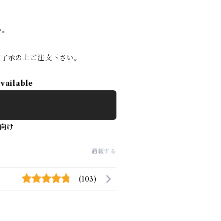
い。
ご了承の上ご注文下さい。
available
向け
通報する
(103)