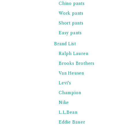
Chino pants
Work pants
Short pants
Easy pants
Brand List
Ralph Lauren
Brooks Brothers
Van Heusen
Levi's
Champion
Nike
L.L.Bean
Eddie Bauer