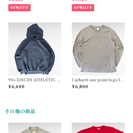
hirt
40%OFF
40%OFF
90s DISCUS ATHLETIC pl
Carhartt one point logo lo
ain sweat parka
ng sleeve pocket t-shirt
¥6,600
¥6,800
その他の商品