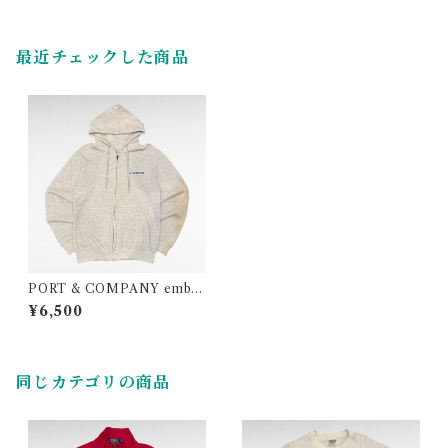
最近チェックした商品
PORT & COMPANY embr
oidery print zip up sweat p
¥6,500
arka
同じカテゴリの商品