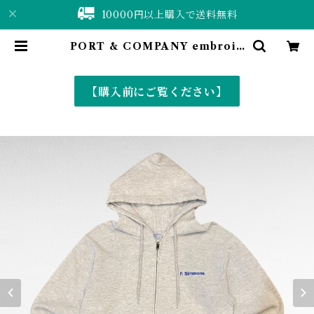
10000円以上購入で送料無料
PORT & COMPANY embroid
ery print zip up sweat parka
| 仙台 古着屋 ShuShuBell onlin
e shop〈古着&vintage〉
【購入前にご覧ください】