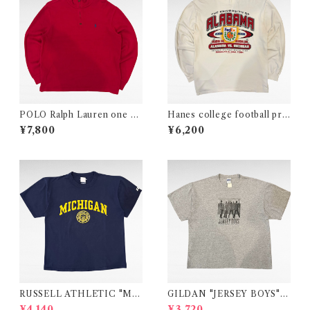
POLO Ralph Lauren one po
Hanes college football prin
int logo half zip cotton knit
t long sleeve t-shirt
¥7,800
¥6,200
RUSSELL ATHLETIC "MI
GILDAN "JERSEY BOYS"
CHIGAN" college print t-s
movie print t-shirt
¥4,140
¥3,720