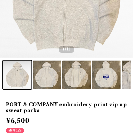
1
/11
PORT & COMPANY embroidery print zip up
sweat parka
¥6,500
残り1点