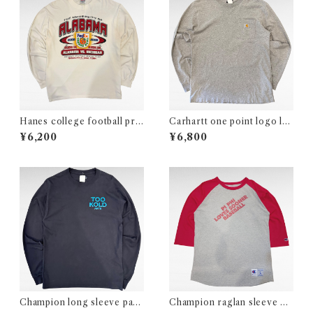
Hanes college football prin
Carhartt one point logo lo
t long sleeve t-shirt
ng sleeve pocket t-shirt
¥6,200
¥6,800
Champion long sleeve paro
Champion raglan sleeve ba
dy print t-shirt
seball print t-shirt