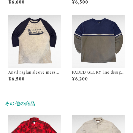
¥6,600
¥6,500
Anvil raglan sleeve messag
FADED GLORY line design
e print t-shirt
ribbed knit cutsew
¥6,500
¥6,200
その他の商品