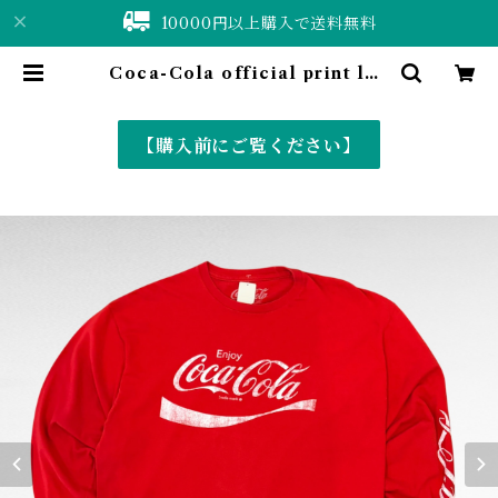
10000円以上購入で送料無料
Coca-Cola official print lon
g sleeve t-shirt | 仙台 古着屋 S
huShuBell online shop〈古着
&vintage〉
【購入前にご覧ください】