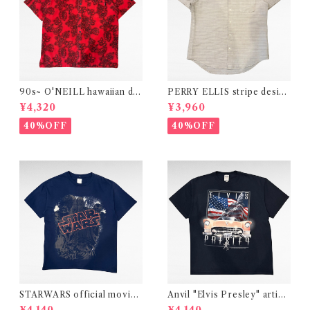
90s~ O'NEILL hawaiian de
PERRY ELLIS stripe design
sign cotton shirt（made in
linen cotton shirt
¥4,320
¥3,960
U.S.A）
40%OFF
40%OFF
STARWARS official movie
Anvil "Elvis Presley" artist
print t-shirt
print t-shirt