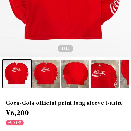
1
/11
Coca-Cola official print long sleeve t-shirt
¥6,200
残り1点