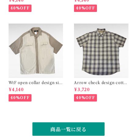
¥4,140
¥4,140
40%OFF
40%OFF
WtF open collar design silk
Arrow check design cotto
shirt
n polyester shirt
¥4,140
¥3,720
40%OFF
40%OFF
商品一覧に戻る