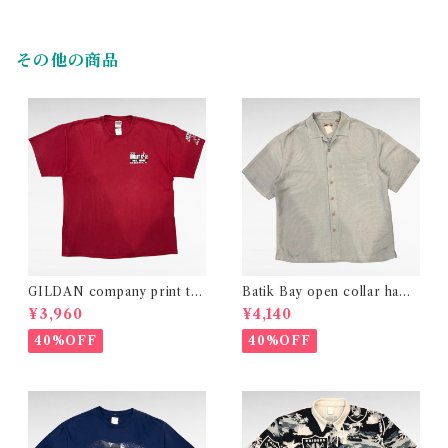
その他の商品
GILDAN company print t-s
Batik Bay open collar hawa
hirt
iian design rayon polyester
¥3,960
¥4,140
shirt
40%OFF
40%OFF