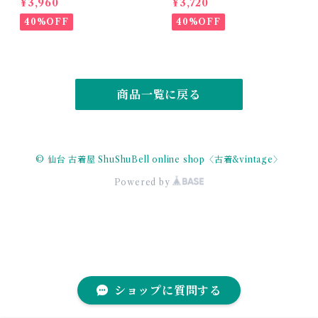
¥3,960
¥3,720
rt
40%OFF
40%OFF
商品一覧に戻る
© 仙台 古着屋 ShuShuBell online shop〈古着&vintage〉
Powered by
ショップに質問する