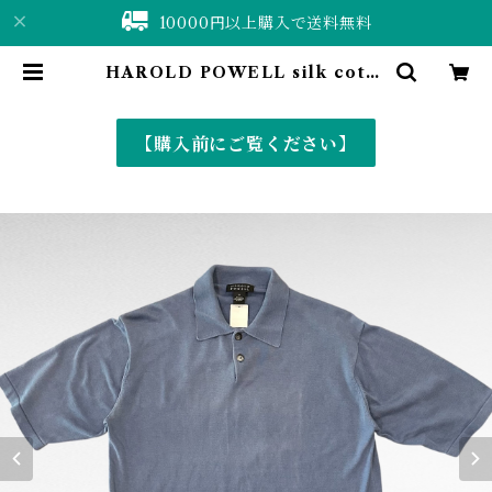
10000円以上購入で送料無料
HAROLD POWELL silk cotto
n plain polo shirt | 仙台 古着屋
ShuShuBell online shop〈古着
&vintage〉
【購入前にご覧ください】