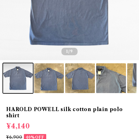
1
/9
HAROLD POWELL silk cotton plain polo
shirt
¥4,140
¥6,900
40%OFF