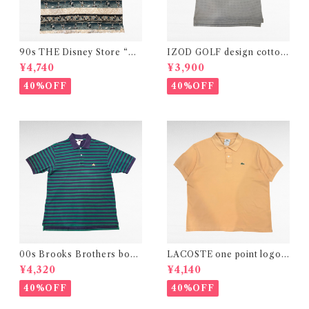
90s THE Disney Store “Mi
IZOD GOLF design cotton
ckey Mouse” border desig
polo shirt
¥4,740
¥3,900
n polo shirt
40%OFF
40%OFF
00s Brooks Brothers bord
LACOSTE one point logo e
er design polo shirt
mbroidery plain polo shirt
¥4,320
¥4,140
40%OFF
40%OFF