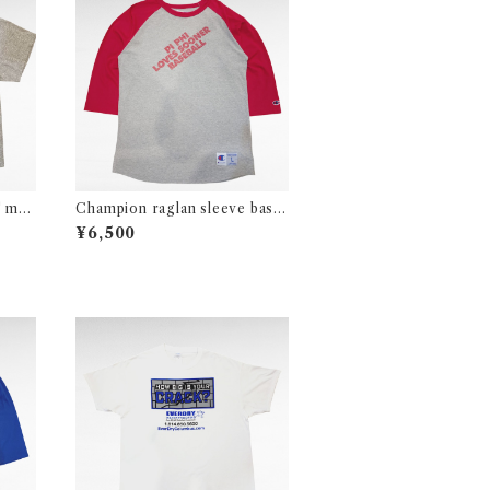
" mo
Champion raglan sleeve base
ball print t-shirt
¥6,500