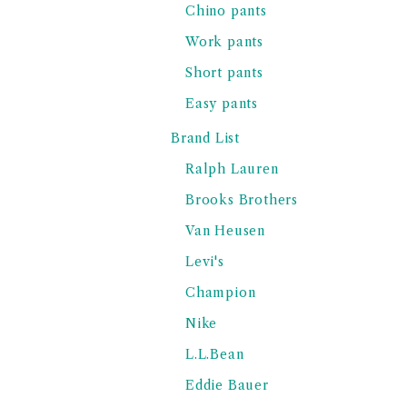
Chino pants
Work pants
Short pants
Easy pants
Brand List
Ralph Lauren
Brooks Brothers
Van Heusen
Levi's
Champion
Nike
L.L.Bean
Eddie Bauer