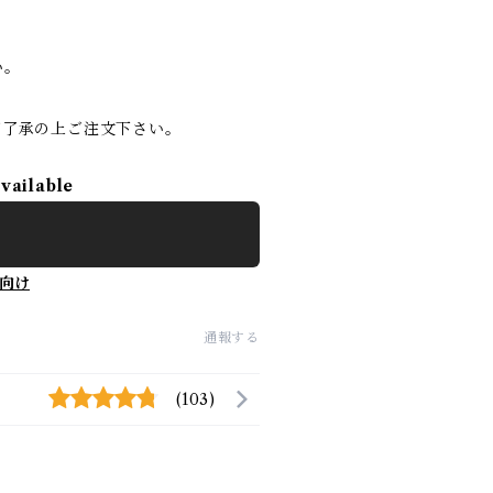
い。
ご了承の上ご注文下さい。
available
向け
通報する
(103)