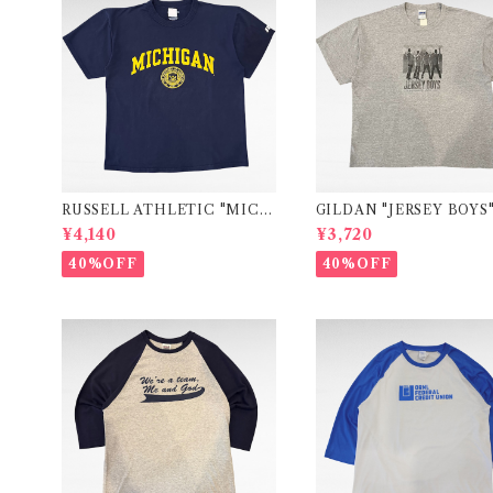
RUSSELL ATHLETIC "MICH
GILDAN "JERSEY BOYS
IGAN" college print t-shirt
vie print t-shirt
¥4,140
¥3,720
40%OFF
40%OFF