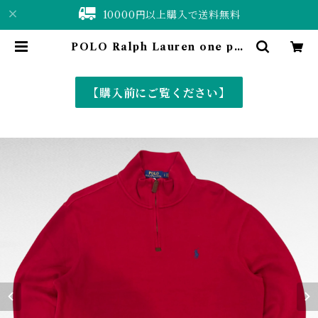
10000円以上購入で送料無料
POLO Ralph Lauren one poi
nt logo half zip cotton knit |
仙台 古着屋 ShuShuBell online
shop〈古着&vintage〉
【購入前にご覧ください】