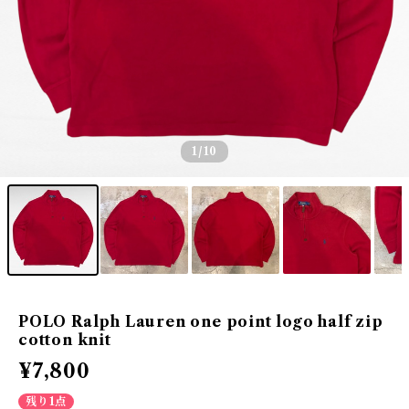
1
/10
POLO Ralph Lauren one point logo half zip
cotton knit
¥7,800
残り1点