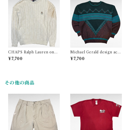
CHAPS Ralph Lauren one
Michael Gerald design acry
point logo cable design cot
lic knit
¥7,700
¥7,700
ton knit
その他の商品