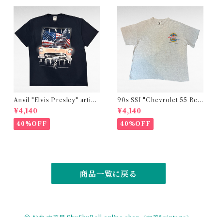
Anvil "Elvis Presley" artist
90s SSI "Chevrolet 55 Bel
print t-shirt
Air" print t-shirt (made in
¥4,140
¥4,140
USA)
40%OFF
40%OFF
商品一覧に戻る