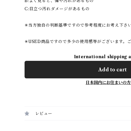
B:よく見ると、傷や汚れがあるもの
C:目立つ汚れダメージがあるもの
✳︎当方独自の判断基準ですので参考程度にお考え下さ
✳︎USED商品ですので多少の使用感等がございます。
International shipping 
Add to cart
日本国内にお住まいの方
レビュー