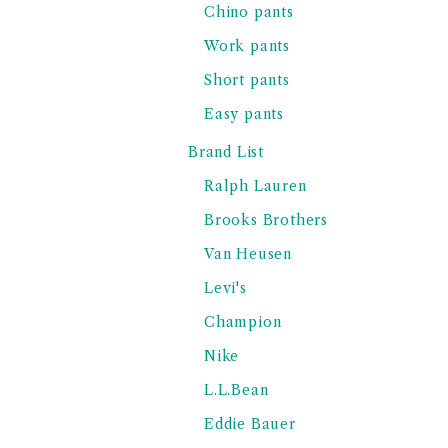
Chino pants
Work pants
Short pants
Easy pants
Brand List
Ralph Lauren
Brooks Brothers
Van Heusen
Levi's
Champion
Nike
L.L.Bean
Eddie Bauer