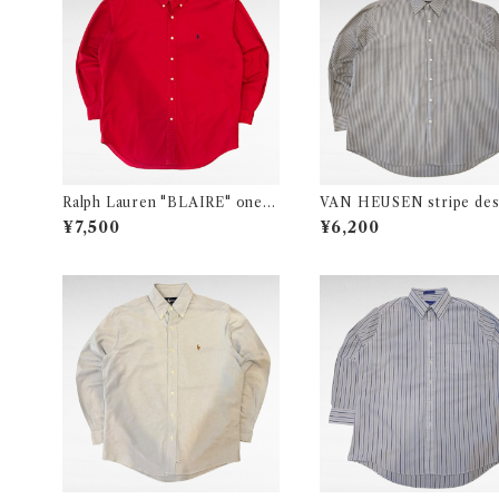
Ralph Lauren "BLAIRE" one p
VAN HEUSEN stripe des
oint logo cotton BD shirt
olyester cotton shirt
¥7,500
¥6,200