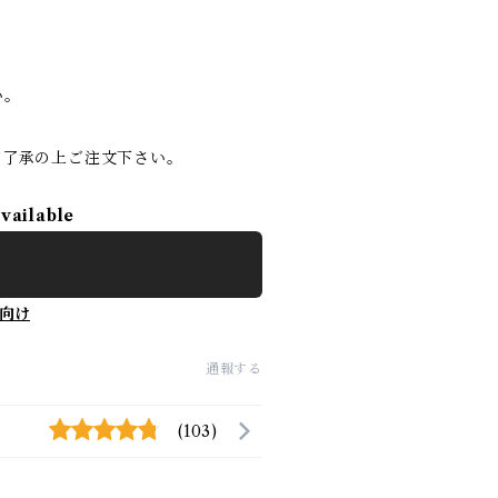
い。
ご了承の上ご注文下さい。
available
向け
通報する
(103)