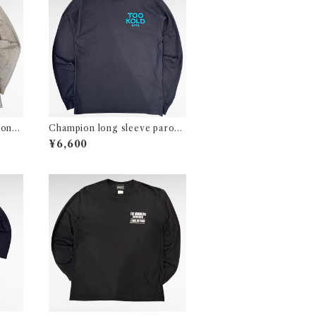
long
Champion long sleeve parody
print t-shirt
¥6,600