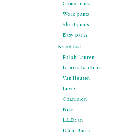
Chino pants
Work pants
Short pants
Easy pants
Brand List
Ralph Lauren
Brooks Brothers
Van Heusen
Levi's
Champion
Nike
L.L.Bean
Eddie Bauer