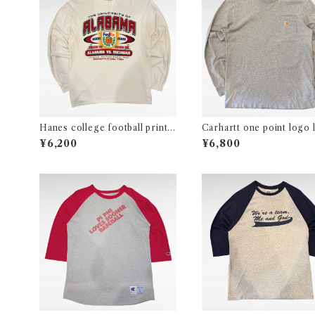
Hanes college football print l
Carhartt one point logo 
ong sleeve t-shirt
sleeve pocket t-shirt
¥6,200
¥6,800