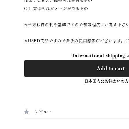
B:よく見ると、傷や汚れがあるもの
C:目立つ汚れダメージがあるもの
✳︎当方独自の判断基準ですので参考程度にお考え下さ
✳︎USED商品ですので多少の使用感等がございます。
International shipping 
Add to cart
日本国内にお住まいの方
レビュー