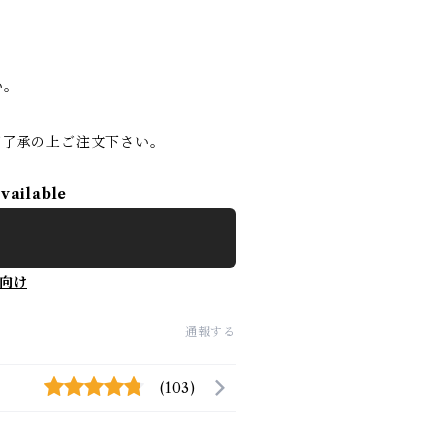
い。
ご了承の上ご注文下さい。
available
向け
通報する
(103)