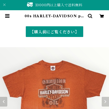
10000円以上購入で送料無料
00s HARLEY-DAVIDSON pri
nt t-shirt | 仙台 古着屋 ShuShu
Bell online shop〈古着&vinta
ge〉
【購入前にご覧ください】