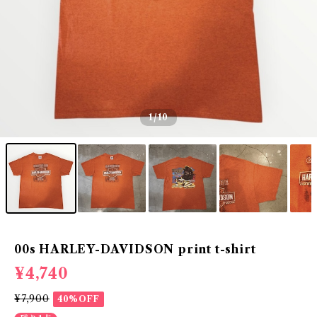
1
/10
00s HARLEY-DAVIDSON print t-shirt
¥4,740
¥7,900
40%OFF