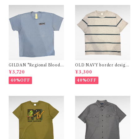
GILDAN "Regional Blood
OLD NAVY border design
Center" medical print t-shi
t-shirt
¥3,720
¥3,300
rt
40%OFF
40%OFF