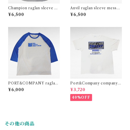
Champion raglan sleeve ba
Anvil raglan sleeve messag
seball print t-shirt
e print t-shirt
¥6,500
¥6,500
PORT&COMPANY raglan
Port&Company company p
sleeve print t-shirt
rint t-shirt
¥6,000
¥3,720
40%OFF
その他の商品