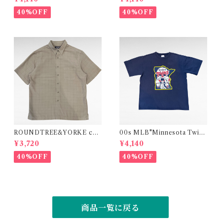
de in USA)
ade in USA)
40%OFF
40%OFF
ROUNDTREE&YORKE che
00s MLB"Minnesota Twin
ck design modal polyester
s"print t-shirt
¥3,720
¥4,140
shirt
40%OFF
40%OFF
商品一覧に戻る