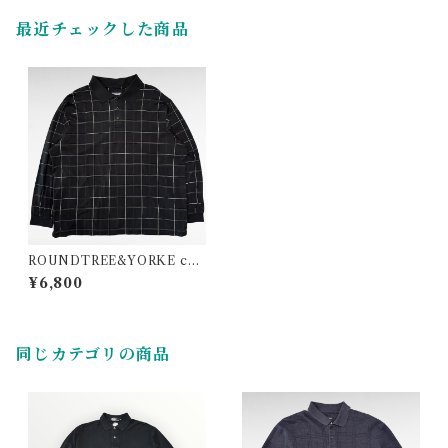
最近チェックした商品
ROUNDTREE&YORKE che
ck design long sleeve polo
¥6,800
shirt
同じカテゴリの商品