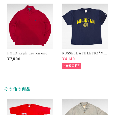
POLO Ralph Lauren one po
RUSSELL ATHLETIC "MI
int logo half zip cotton knit
CHIGAN" college print t-s
¥7,800
¥4,140
hirt
40%OFF
その他の商品