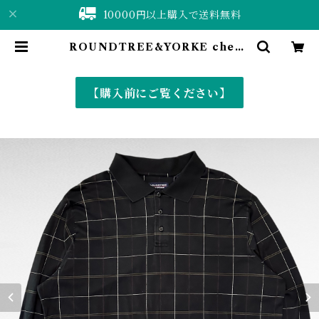
10000円以上購入で送料無料
ROUNDTREE&YORKE check
design long sleeve polo shirt
| 仙台 古着屋 ShuShuBell onlin
e shop〈古着&vintage〉
【購入前にご覧ください】