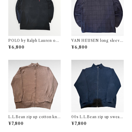
POLO by Ralph Lauren one
VAN HEUSEN long sleeve
point logo long sleeve pol
check design polo shirt
¥6,800
¥6,800
o shirt
L.L.Bean zip up cotton knit
00s L.L.Bean zip up sweat
cardigan
cardigan
¥7,800
¥7,800