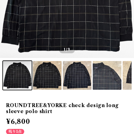
1
/9
ROUNDTREE&YORKE check design long
sleeve polo shirt
¥6,800
残り1点