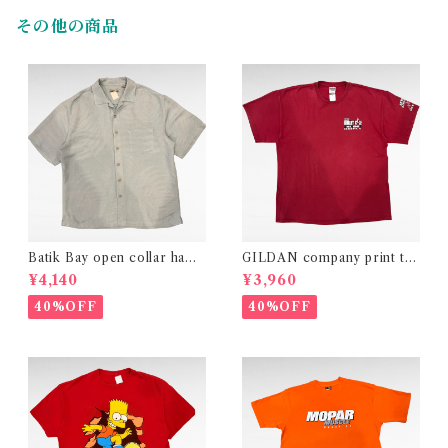
その他の商品
Batik Bay open collar hawa
GILDAN company print t-s
iian design rayon polyester
hirt
¥4,140
¥3,960
shirt
40%OFF
40%OFF