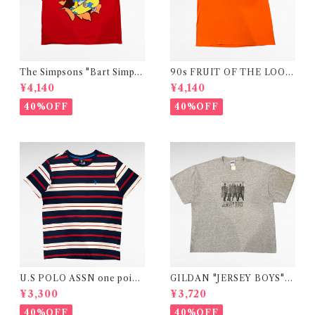
The Simpsons "Bart Simps
90s FRUIT OF THE LOOM
on" official print t-shirt
"Mopar Nationals" print t-s
¥4,140
¥4,140
hirt (made in USA)
40%OFF
40%OFF
U.S POLO ASSN one point
GILDAN "JERSEY BOYS"
logo border design t-shirt
movie print t-shirt
¥3,300
¥3,720
40%OFF
40%OFF