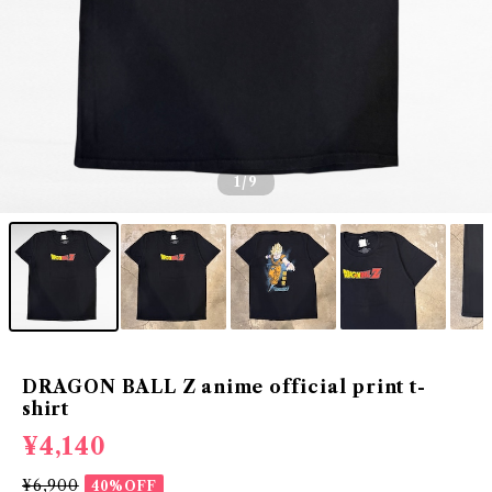
1
/9
DRAGON BALL Z anime official print t-
shirt
¥4,140
¥6,900
40%OFF