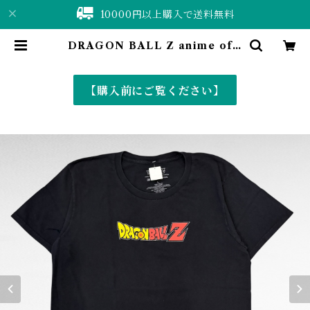
10000円以上購入で送料無料
DRAGON BALL Z anime offi
cial print t-shirt | 仙台 古着屋
ShuShuBell online shop〈古着
&vintage〉
【購入前にご覧ください】