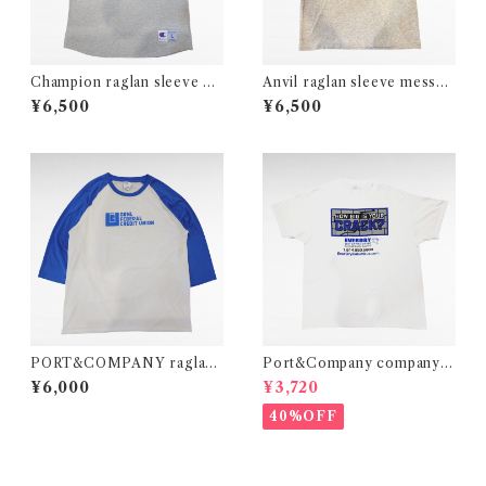
Champion raglan sleeve ba
Anvil raglan sleeve messag
seball print t-shirt
e print t-shirt
¥6,500
¥6,500
PORT&COMPANY raglan
Port&Company company p
sleeve print t-shirt
rint t-shirt
¥6,000
¥3,720
40%OFF