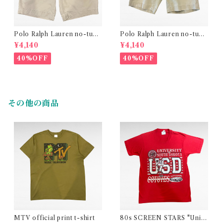
Polo Ralph Lauren no-tuck
Polo Ralph Lauren no-tuck
chino short pants
chino short pants
¥4,140
¥4,140
40%OFF
40%OFF
その他の商品
MTV official print t-shirt
80s SCREEN STARS "Univ