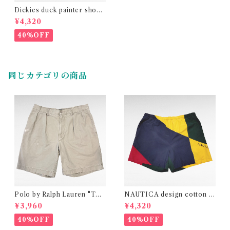
Dickies duck painter short
pants
¥4,320
40%OFF
同じカテゴリの商品
Polo by Ralph Lauren "TYL
NAUTICA design cotton p
ER SHORT" two-tuck chin
olyester easy short pants
¥3,960
¥4,320
o short pants
40%OFF
40%OFF