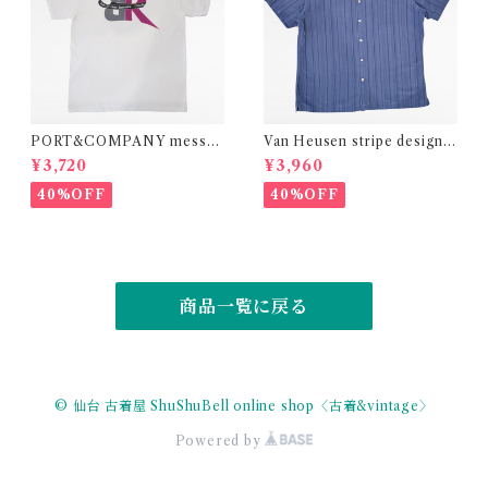
PORT&COMPANY messag
Van Heusen stripe design r
e print t-shirt
ayon polyester shirt
¥3,720
¥3,960
40%OFF
40%OFF
商品一覧に戻る
© 仙台 古着屋 ShuShuBell online shop〈古着&vintage〉
Powered by