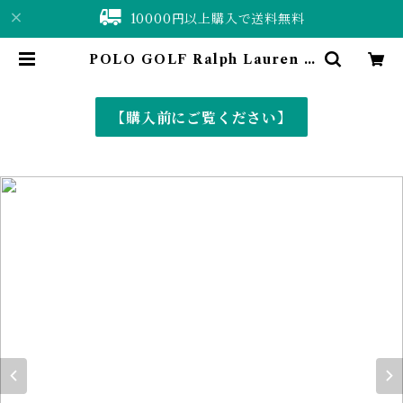
10000円以上購入で送料無料
POLO GOLF Ralph Lauren L
OFTING check design shirt |
仙台 古着屋 ShuShuBell online
shop〈古着&vintage〉
【購入前にご覧ください】