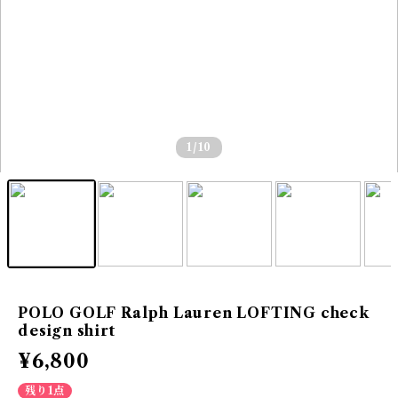
1
/10
POLO GOLF Ralph Lauren LOFTING check
design shirt
¥6,800
残り1点