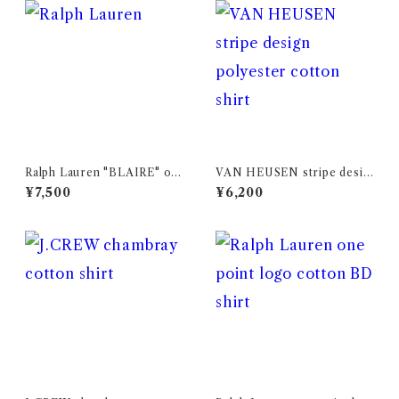
Ralph Lauren "BLAIRE" on
VAN HEUSEN stripe desig
e point logo cotton BD shi
n polyester cotton shirt
¥7,500
¥6,200
rt