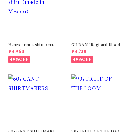
Hanes print t-shirt（made i
GILDAN "Regional Blood
n Mexico）
Center" medical print t-shi
¥3,960
¥3,720
rt
40%OFF
40%OFF
60s GANT SHIRTMAKER
90s FRUIT OF THE LOOM