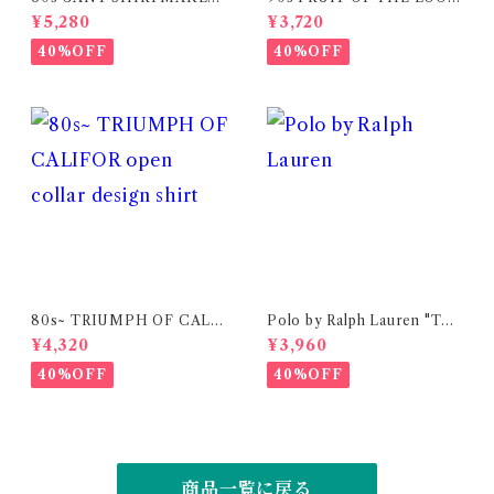
S" The Hugger" stripe shir
"Corporate Cup ’98" print
¥5,280
¥3,720
t
t-shirt (made in USA)
40%OFF
40%OFF
80s~ TRIUMPH OF CALIF
Polo by Ralph Lauren "TYL
OR open collar design shirt
ER SHORT" two-tuck chin
¥4,320
¥3,960
o short pants
40%OFF
40%OFF
商品一覧に戻る