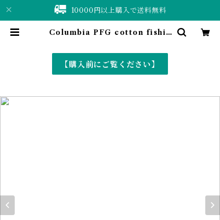
10000円以上購入で送料無料
Columbia PFG cotton fishin
g shirt | 仙台 古着屋 ShuShuBel
l online shop〈古着&vintage〉
【購入前にご覧ください】