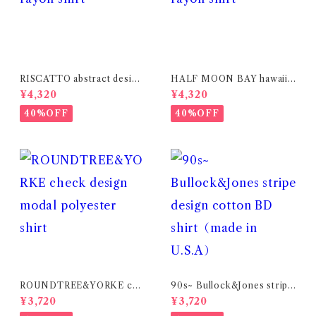
RISCATTO abstract design
HALF MOON BAY hawaiia
rayon shirt
n design rayon shirt
¥4,320
¥4,320
40%OFF
40%OFF
ROUNDTREE&YORKE che
90s~ Bullock&Jones stripe
ck design modal polyester
design cotton BD shirt（m
¥3,720
¥3,720
shirt
ade in U.S.A）