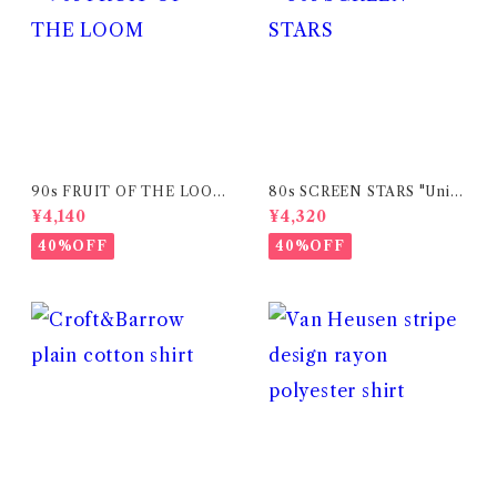
90s FRUIT OF THE LOOM
80s SCREEN STARS "Univ
"Mopar Nationals" print t-s
ersity of South Dakota "col
¥4,140
¥4,320
hirt (made in USA)
lege print t-shirt
40%OFF
40%OFF