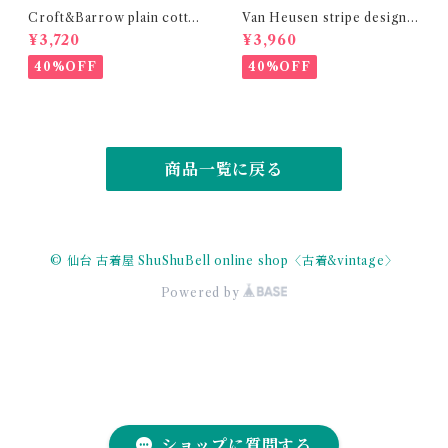
Croft&Barrow plain cotton
Van Heusen stripe design r
shirt
ayon polyester shirt
¥3,720
¥3,960
40%OFF
40%OFF
商品一覧に戻る
© 仙台 古着屋 ShuShuBell online shop〈古着&vintage〉
Powered by
ショップに質問する