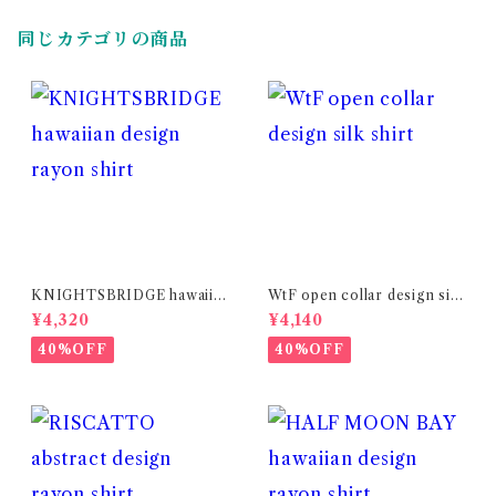
同じカテゴリの商品
KNIGHTSBRIDGE hawaiia
WtF open collar design silk
n design rayon shirt
shirt
¥4,320
¥4,140
40%OFF
40%OFF