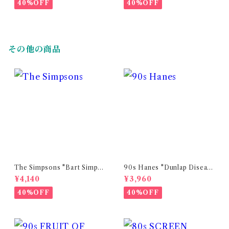
40%OFF
40%OFF
その他の商品
The Simpsons "Bart Simps
90s Hanes "Dunlap Diseas
on" official print t-shirt
e" print t-shirt (made in US
¥4,140
¥3,960
A)
40%OFF
40%OFF