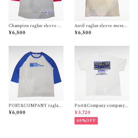
Champion raglan sleeve ba
Anvil raglan sleeve messag
seball print t-shirt
e print t-shirt
¥6,500
¥6,500
PORT&COMPANY raglan
Port&Company company p
sleeve print t-shirt
rint t-shirt
¥6,000
¥3,720
40%OFF