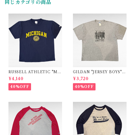
同じカテゴリの商品
RUSSELL ATHLETIC "MI
GILDAN "JERSEY BOYS"
CHIGAN" college print t-s
movie print t-shirt
¥4,140
¥3,720
hirt
40%OFF
40%OFF