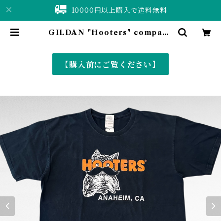
10000円以上購入で送料無料
GILDAN "Hooters" company
print t-shirt | 仙台 古着屋 ShuS
huBell online shop〈古着&vin
tage〉
【購入前にご覧ください】