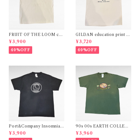
FRUIT OF THE LOOM cas
GILDAN education print t-
ino print t-shirt
shirt
¥3,900
¥3,720
40%OFF
40%OFF
Port&Company Insomnia
90s 00s EARTH COLLECT
Cookies print t-shirt
ION "FRESHWATER ANGL
¥3,900
¥3,960
ER "embroidery print t-shi