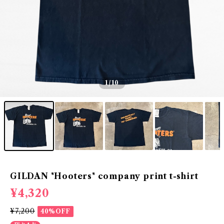
1
/10
GILDAN "Hooters" company print t-shirt
¥4,320
¥7,200
40%OFF