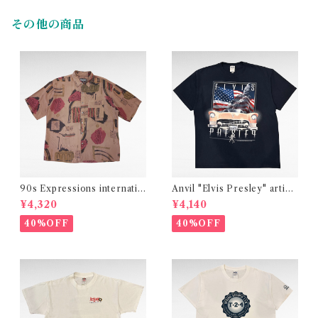
その他の商品
90s Expressions internatio
Anvil "Elvis Presley" artist
nal design rayon shirt
print t-shirt
¥4,320
¥4,140
40%OFF
40%OFF