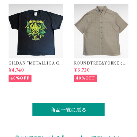
GILDAN "METALLICA CL
ROUNDTREE&YORKE che
UB" band logo print t-shirt
ck design modal polyester
¥4,740
¥3,720
shirt
40%OFF
40%OFF
商品一覧に戻る