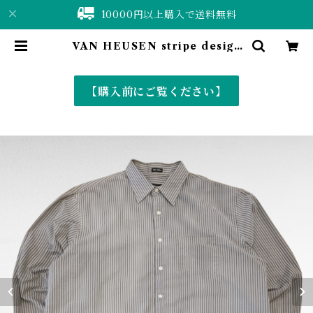
10000円以上購入で送料無料
VAN HEUSEN stripe design
polyester cotton shirt | 仙台
古着屋 ShuShuBell online sho
p〈古着&vintage〉
【購入前にご覧ください】