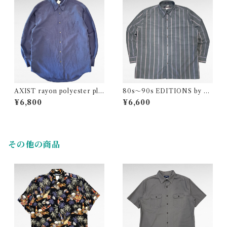
AXIST rayon polyester plai
80s〜90s EDITIONS by V
n shirt
AN HEUSEN stripe design
¥6,800
¥6,600
shirt
その他の商品