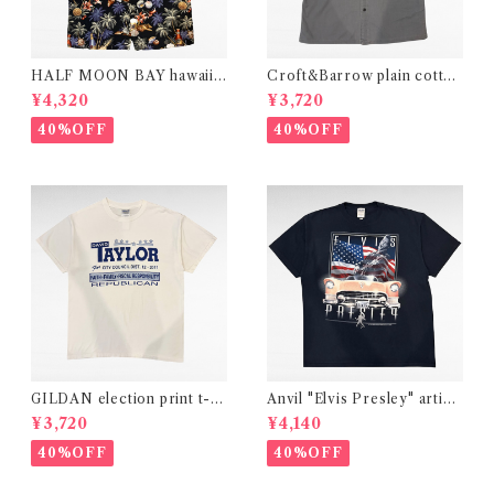
HALF MOON BAY hawaiia
Croft&Barrow plain cotton
n design rayon shirt
shirt
¥4,320
¥3,720
40%OFF
40%OFF
GILDAN election print t-sh
Anvil "Elvis Presley" artist
irt
print t-shirt
¥3,720
¥4,140
40%OFF
40%OFF