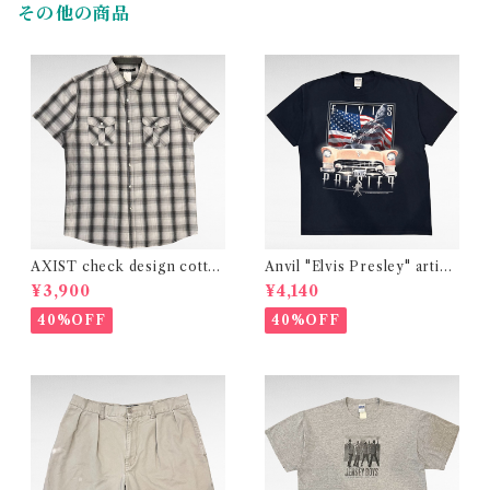
その他の商品
AXIST check design cotto
Anvil "Elvis Presley" artist
n polyester shirt
print t-shirt
¥3,900
¥4,140
40%OFF
40%OFF