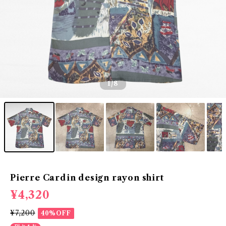
1
/8
Pierre Cardin design rayon shirt
¥4,320
¥7,200
40%OFF