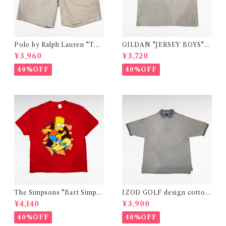
Polo by Ralph Lauren "TYL
GILDAN "JERSEY BOYS"
ER SHORT" two-tuck chin
movie print t-shirt
¥3,960
¥3,720
o short pants
40%OFF
40%OFF
The Simpsons "Bart Simps
IZOD GOLF design cotton
on" official print t-shirt
polo shirt
¥4,140
¥3,900
40%OFF
40%OFF