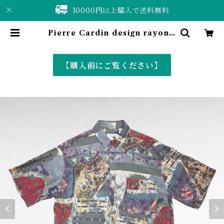
10000円以上購入で送料無料
Pierre Cardin design rayon s
hirt | 仙台 古着屋 ShuShuBell o
nline shop〈古着&vintage〉
【購入前にご覧ください】