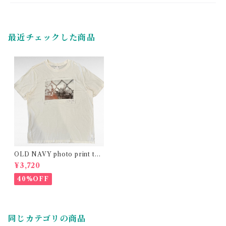
最近チェックした商品
OLD NAVY photo print t-s
hirt
¥3,720
40%OFF
同じカテゴリの商品