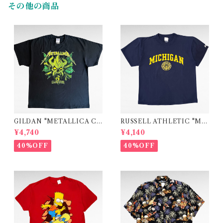
その他の商品
GILDAN "METALLICA CL
RUSSELL ATHLETIC "MI
UB" band logo print t-shirt
CHIGAN" college print t-s
¥4,740
¥4,140
hirt
40%OFF
40%OFF