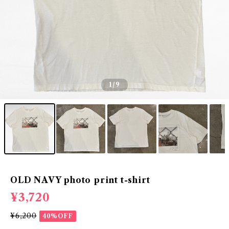
1
/9
OLD NAVY photo print t-shirt
¥3,720
¥6,200
40%OFF