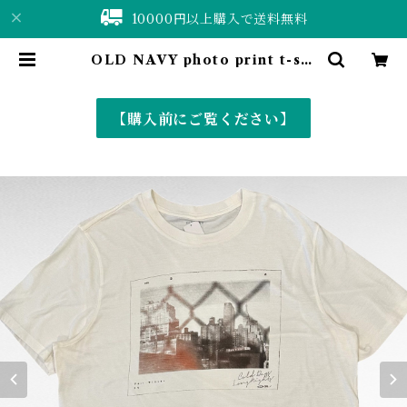
10000円以上購入で送料無料
OLD NAVY photo print t-shi
rt | 仙台 古着屋 ShuShuBell onl
ine shop〈古着&vintage〉
【購入前にご覧ください】