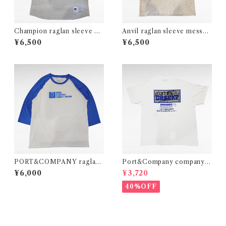
Champion raglan sleeve ba
Anvil raglan sleeve messag
seball print t-shirt
e print t-shirt
¥6,500
¥6,500
PORT&COMPANY raglan
Port&Company company p
sleeve print t-shirt
rint t-shirt
¥6,000
¥3,720
40%OFF