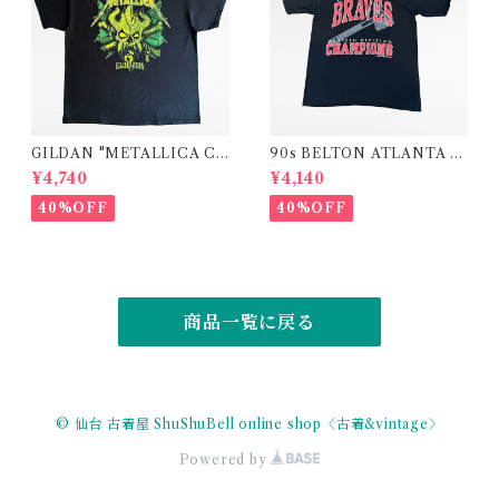
GILDAN "METALLICA CL
90s BELTON ATLANTA B
UB" band logo print t-shirt
RAVES "WESTERN DIVISI
¥4,740
¥4,140
ON CHAMPIONS "print t-
shirt
40%OFF
40%OFF
商品一覧に戻る
© 仙台 古着屋 ShuShuBell online shop〈古着&vintage〉
Powered by