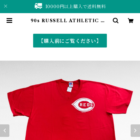
10000円以上購入で送料無料
90s RUSSELL ATHLETIC ML
B Cincinnati Reds “LARKIN
11”(made in USA) | 仙台 古着屋
ShuShuBell online shop〈古着
【購入前にご覧ください】
&vintage〉