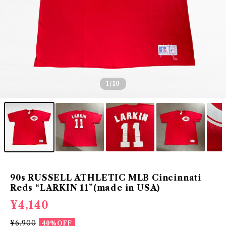
1
/10
90s RUSSELL ATHLETIC MLB Cincinnati
Reds “LARKIN 11”(made in USA)
¥4,140
¥6,900
40%OFF