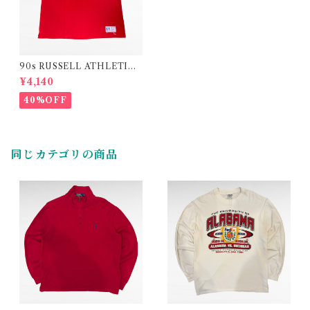
90s RUSSELL ATHLETIC
MLB Cincinnati Reds “LAR
¥4,140
KIN 11”(made in USA)
40%OFF
同じカテゴリの商品