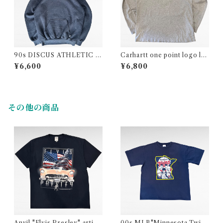
90s DISCUS ATHLETIC pl
Carhartt one point logo lo
ain sweat parka
ng sleeve pocket t-shirt
¥6,600
¥6,800
その他の商品
Anvil "Elvis Presley" artist
00s MLB"Minnesota Twin