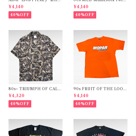
print t-shirt
s"print t-shirt
¥4,140
¥4,140
40%OFF
40%OFF
80s~ TRIUMPH OF CALIF
90s FRUIT OF THE LOOM
OR open collar design shirt
"Mopar Nationals" print t-s
¥4,320
¥4,140
hirt (made in USA)
40%OFF
40%OFF