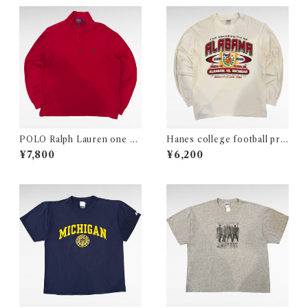
POLO Ralph Lauren one po
Hanes college football prin
int logo half zip cotton knit
t long sleeve t-shirt
¥7,800
¥6,200