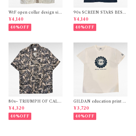
WtF open collar design silk
90s SCREEN STARS BEST
shirt
"OLD NORTHEND PART
¥4,140
¥4,140
Y"print t-shirt（made in U.
S.A）
40%OFF
40%OFF
80s~ TRIUMPH OF CALIF
GILDAN education print t-
OR open collar design shirt
shirt
¥4,320
¥3,720
40%OFF
40%OFF