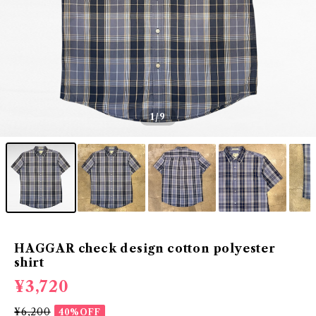
1
/9
HAGGAR check design cotton polyester
shirt
¥3,720
¥6,200
40%OFF