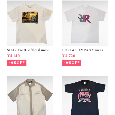
SCAR FACE official movie
PORT&COMPANY messag
print t-shirt
e print t-shirt
¥4,140
¥3,720
40%OFF
40%OFF