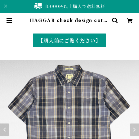
10000円以上購入で送料無料
HAGGAR check design cotto
n polyester shirt | 仙台 古着屋
ShuShuBell online shop〈古着
&vintage〉
【購入前にご覧ください】