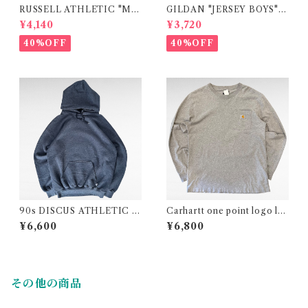
RUSSELL ATHLETIC "MI
GILDAN "JERSEY BOYS"
CHIGAN" college print t-s
movie print t-shirt
¥4,140
¥3,720
hirt
40%OFF
40%OFF
90s DISCUS ATHLETIC pl
Carhartt one point logo lo
ain sweat parka
ng sleeve pocket t-shirt
¥6,600
¥6,800
その他の商品