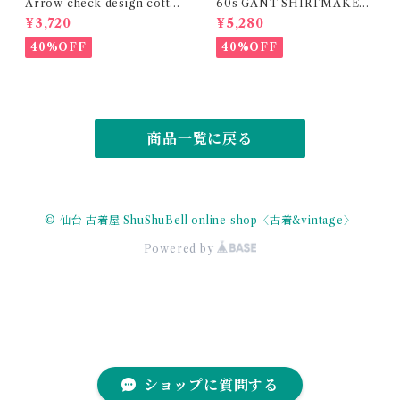
Arrow check design cotto
60s GANT SHIRTMAKER
n polyester shirt
S" The Hugger" stripe shir
¥3,720
¥5,280
t
40%OFF
40%OFF
商品一覧に戻る
© 仙台 古着屋 ShuShuBell online shop〈古着&vintage〉
Powered by
ショップに質問する