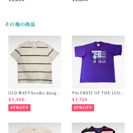
その他の商品
OLD NAVY border design
90s FRUIT OF THE LOOM
t-shirt
"Corporate Cup ’98" print
¥3,300
¥3,720
t-shirt (made in USA)
40%OFF
40%OFF