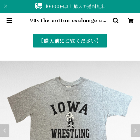
10000円以上購入で送料無料
90s the cotton exchange coll
ege print t-shirt(made in US
A) | 仙台 古着屋 ShuShuBell onl
ine shop〈古着&vintage〉
【購入前にご覧ください】