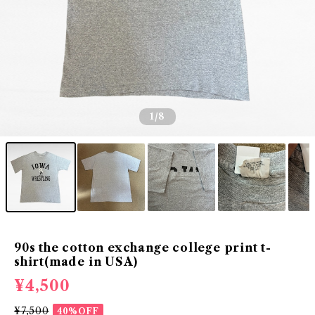
1
/8
90s the cotton exchange college print t-
shirt(made in USA)
¥4,500
¥7,500
40%OFF