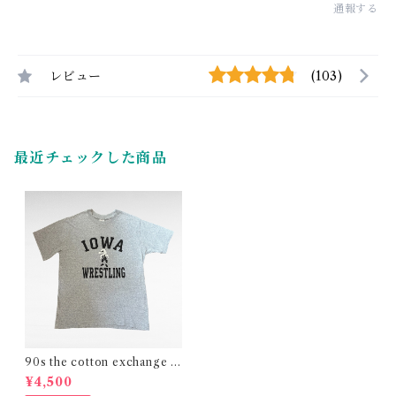
通報する
レビュー
(103)
最近チェックした商品
90s the cotton exchange c
ollege print t-shirt(made in
¥4,500
USA)