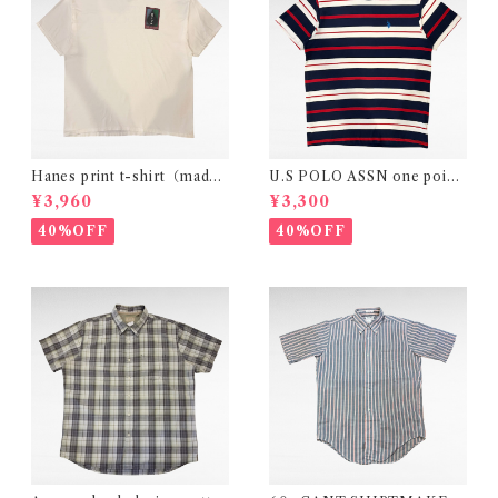
Hanes print t-shirt（made i
U.S POLO ASSN one point
n Mexico）
logo border design t-shirt
¥3,960
¥3,300
40%OFF
40%OFF