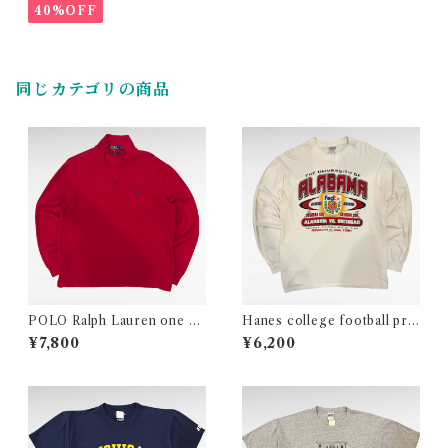
40%OFF
同じカテゴリの商品
POLO Ralph Lauren one po
Hanes college football prin
int logo half zip cotton knit
t long sleeve t-shirt
¥7,800
¥6,200