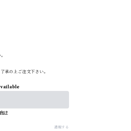
い。
ご了承の上ご注文下さい。
available
向け
通報する