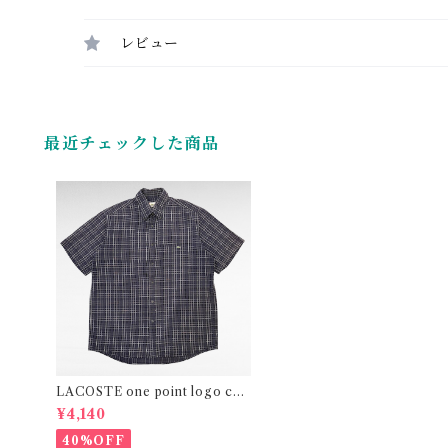
レビュー
最近チェックした商品
LACOSTE one point logo che
ck design cotton BD shirt
¥4,140
40%OFF