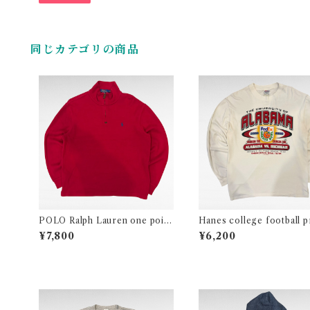
同じカテゴリの商品
POLO Ralph Lauren one point
Hanes college football pr
logo half zip cotton knit
ong sleeve t-shirt
¥7,800
¥6,200