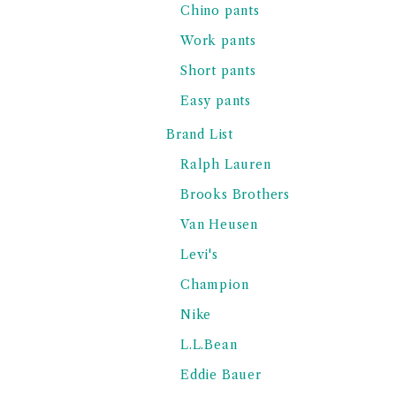
Chino pants
Work pants
Short pants
Easy pants
Brand List
Ralph Lauren
Brooks Brothers
Van Heusen
Levi's
Champion
Nike
L.L.Bean
Eddie Bauer