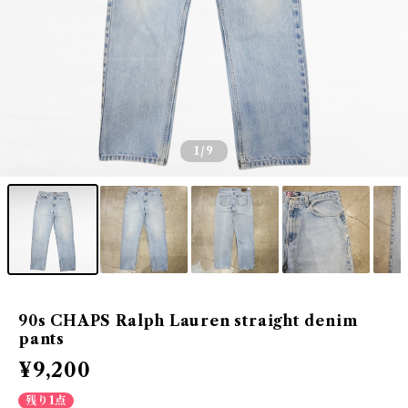
1
/9
90s CHAPS Ralph Lauren straight denim
pants
¥9,200
残り1点