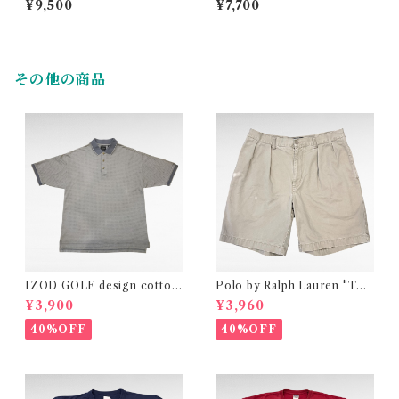
¥9,500
¥7,700
その他の商品
IZOD GOLF design cotton
Polo by Ralph Lauren "TYL
polo shirt
ER SHORT" two-tuck chin
¥3,900
¥3,960
o short pants
40%OFF
40%OFF