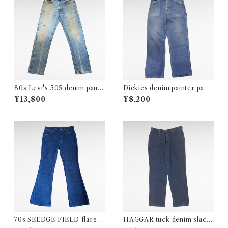
80s Levi's 505 denim pants
Dickies denim painter pant
（made in USA）
s
¥13,800
¥8,200
70s SEEDGE FIELD flared
HAGGAR tuck denim slack
denim pants
s pants