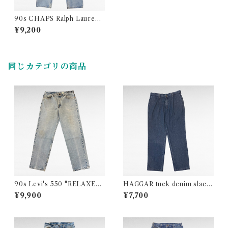
90s CHAPS Ralph Lauren s
traight denim pants
¥9,200
同じカテゴリの商品
90s Levi's 550 "RELAXED
HAGGAR tuck denim slack
FIT" denim pants（made in
s pants
¥9,900
¥7,700
U.S.A）