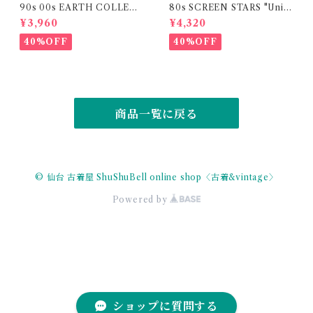
90s 00s EARTH COLLECT
80s SCREEN STARS "Univ
ION "FRESHWATER ANGL
ersity of South Dakota "col
¥3,960
¥4,320
ER "embroidery print t-shi
lege print t-shirt
rt
40%OFF
40%OFF
商品一覧に戻る
© 仙台 古着屋 ShuShuBell online shop〈古着&vintage〉
Powered by
ショップに質問する