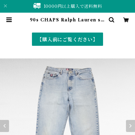
10000円以上購入で送料無料
90s CHAPS Ralph Lauren str
aight denim pants | 仙台 古着屋
ShuShuBell online shop〈古着
&vintage〉
【購入前にご覧ください】