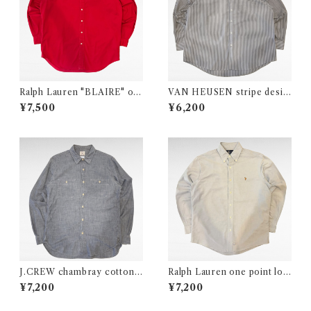
Ralph Lauren "BLAIRE" on
VAN HEUSEN stripe desig
e point logo cotton BD shi
n polyester cotton shirt
¥7,500
¥6,200
rt
J.CREW chambray cotton s
Ralph Lauren one point log
hirt
o cotton BD shirt
¥7,200
¥7,200