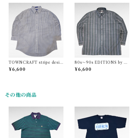
TOWNCRAFT stripe desig
80s〜90s EDITIONS by V
n polyester cotton shirt
AN HEUSEN stripe design
¥6,600
¥6,600
shirt
その他の商品