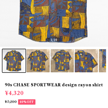
1
/10
90s CHASE SPORTWEAR design rayon shirt
¥4,320
¥7,200
40%OFF