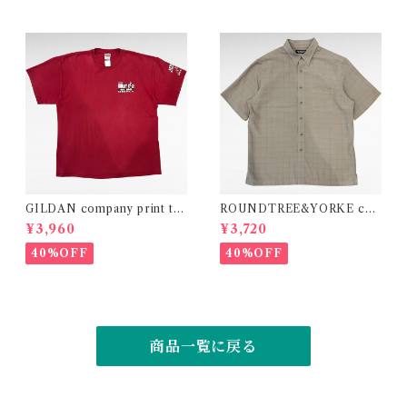
GILDAN company print t-s
ROUNDTREE&YORKE che
hirt
ck design modal polyester
¥3,960
¥3,720
shirt
40%OFF
40%OFF
商品一覧に戻る