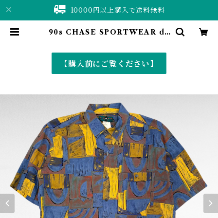
10000円以上購入で送料無料
90s CHASE SPORTWEAR de
sign rayon shirt | 仙台 古着屋 S
huShuBell online shop〈古着
&vintage〉
【購入前にご覧ください】