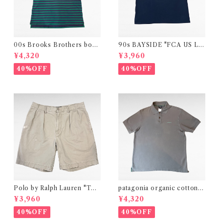
00s Brooks Brothers bord
90s BAYSIDE "FCA US LL
er design polo shirt
C 4UR HLTH "print t-shirt
¥4,320
¥3,960
40%OFF
40%OFF
Polo by Ralph Lauren "TYL
patagonia organic cotton p
ER SHORT" two-tuck chin
lain polo shirt
¥3,960
¥4,320
o short pants
40%OFF
40%OFF