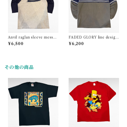
Anvil raglan sleeve messag
FADED GLORY line design
e print t-shirt
ribbed knit cutsew
¥6,500
¥6,200
その他の商品