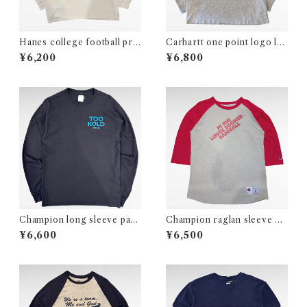
Hanes college football prin
Carhartt one point logo lo
t long sleeve t-shirt
ng sleeve pocket t-shirt
¥6,200
¥6,800
Champion long sleeve paro
Champion raglan sleeve ba
dy print t-shirt
seball print t-shirt
¥6,600
¥6,500