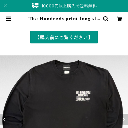
10000円以上購入で送料無料
The Hundreds print long sle
eve t-shirt | 仙台 古着屋 ShuSh
uBell online shop〈古着&vint
age〉
【購入前にご覧ください】