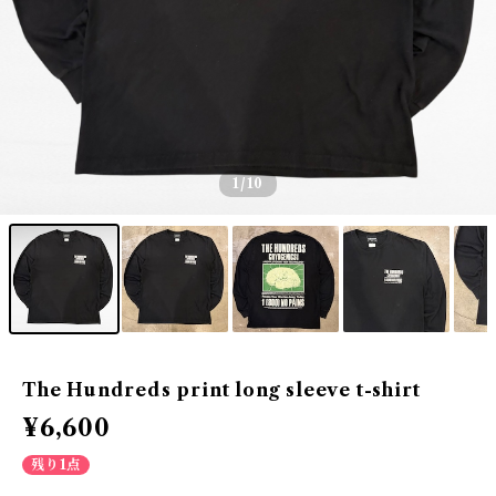
1
/10
The Hundreds print long sleeve t-shirt
¥6,600
残り1点