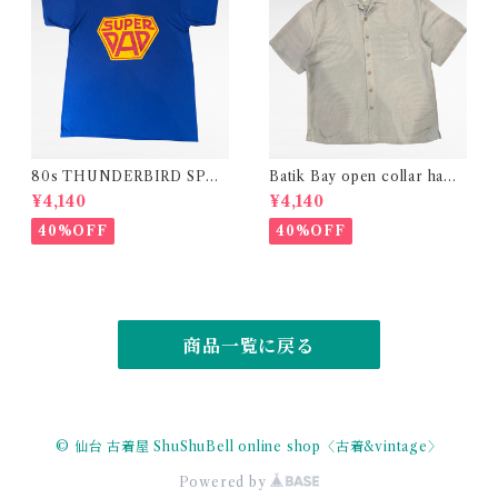
80s THUNDERBIRD SPOR
Batik Bay open collar hawa
TSWEAR " SUPER DAD "c
iian design rayon polyester
¥4,140
¥4,140
ollege print t-shirt
shirt
40%OFF
40%OFF
商品一覧に戻る
© 仙台 古着屋 ShuShuBell online shop〈古着&vintage〉
Powered by