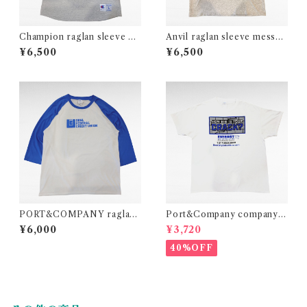
Champion raglan sleeve ba
Anvil raglan sleeve messag
seball print t-shirt
e print t-shirt
¥6,500
¥6,500
PORT&COMPANY raglan
Port&Company company p
sleeve print t-shirt
rint t-shirt
¥6,000
¥3,720
40%OFF