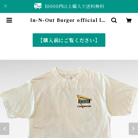
10000円以上購入で送料無料
In-N-Out Burger official log
o company print t-shirt | 仙台
古着屋 ShuShuBell online sho
p〈古着&vintage〉
【購入前にご覧ください】