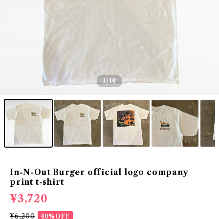
1
/10
In-N-Out Burger official logo company
print t-shirt
¥3,720
¥6,200
40%OFF