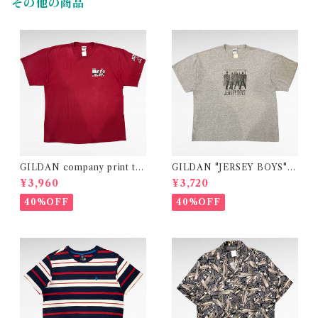
その他の商品
GILDAN company print t-s
GILDAN "JERSEY BOYS"
hirt
movie print t-shirt
¥3,960
¥3,720
40%OFF
40%OFF