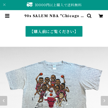
10000円以上購入で送料無料
90s SALEM NBA "Chicago B
ulls Three-Peat" print t-shirt
（made in USA） | 仙台 古着屋
ShuShuBell online shop〈古着
【購入前にご覧ください】
&vintage〉