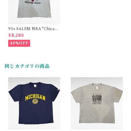
90s SALEM NBA "Chicago
Bulls Three-Peat" print t-s
¥8,280
hirt （made in USA）
40%OFF
同じカテゴリの商品