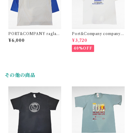
PORT&COMPANY raglan
Port&Company company p
sleeve print t-shirt
rint t-shirt
¥6,000
¥3,720
40%OFF
その他の商品