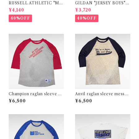
RUSSELL ATHLETIC "MI
GILDAN "JERSEY BOYS"
CHIGAN" college print t-s
movie print t-shirt
¥4,140
¥3,720
hirt
40%OFF
40%OFF
Champion raglan sleeve ba
Anvil raglan sleeve messag
seball print t-shirt
e print t-shirt
¥6,500
¥6,500