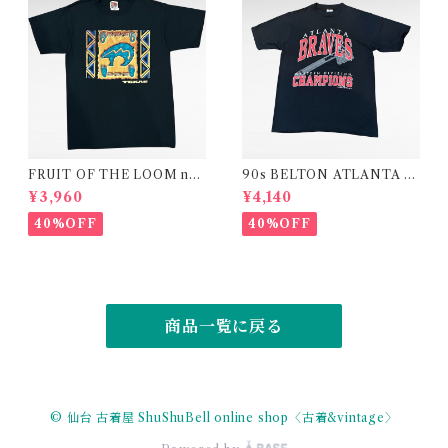
FRUIT OF THE LOOM nati
90s BELTON ATLANTA B
ve american print t-shirt
RAVES "WESTERN DIVISI
¥3,960
¥4,140
ON CHAMPIONS "print t-
shirt
40%OFF
40%OFF
商品一覧に戻る
© 仙台 古着屋 ShuShuBell online shop〈古着&vintage〉