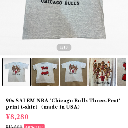
1
/10
90s SALEM NBA "Chicago Bulls Three-Peat"
print t-shirt （made in USA）
¥8,280
¥13,800
40%OFF