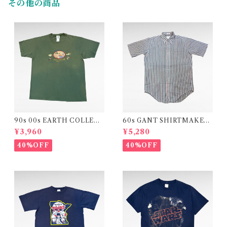
その他の商品
90s 00s EARTH COLLECT
60s GANT SHIRTMAKER
ION "FRESHWATER ANGL
S" The Hugger" stripe shir
¥3,960
¥5,280
ER "embroidery print t-shi
t
rt
40%OFF
40%OFF