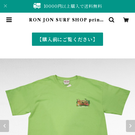
10000円以上購入で送料無料
RON JON SURF SHOP print t
-shirt | 仙台 古着屋 ShuShuBell
online shop〈古着&vintage〉
【購入前にご覧ください】