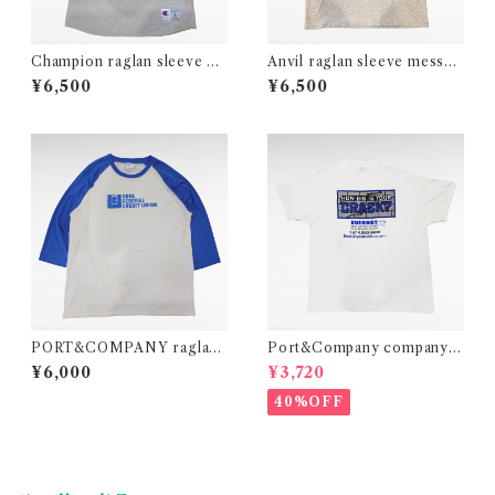
Champion raglan sleeve ba
Anvil raglan sleeve messag
seball print t-shirt
e print t-shirt
¥6,500
¥6,500
PORT&COMPANY raglan
Port&Company company p
sleeve print t-shirt
rint t-shirt
¥6,000
¥3,720
40%OFF