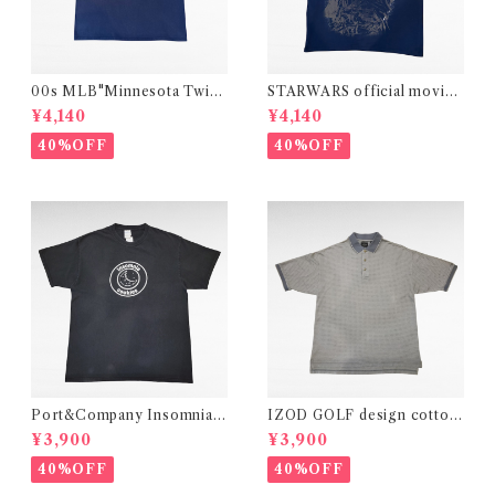
00s MLB"Minnesota Twin
STARWARS official movie
s"print t-shirt
print t-shirt
¥4,140
¥4,140
40%OFF
40%OFF
Port&Company Insomnia
IZOD GOLF design cotton
Cookies print t-shirt
polo shirt
¥3,900
¥3,900
40%OFF
40%OFF