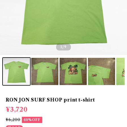
1
/9
RON JON SURF SHOP print t-shirt
¥3,720
¥6,200
40%OFF