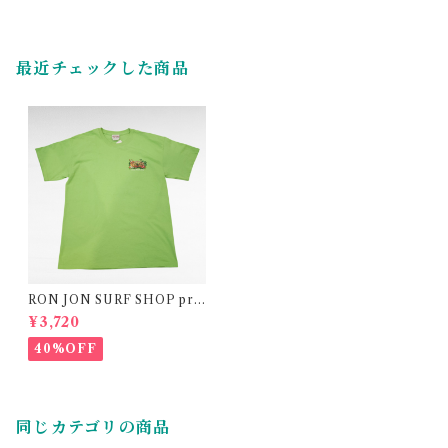
最近チェックした商品
RON JON SURF SHOP prin
t t-shirt
¥3,720
40%OFF
同じカテゴリの商品