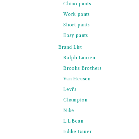
Chino pants
Work pants
Short pants
Easy pants
Brand List
Ralph Lauren
Brooks Brothers
Van Heusen
Levi's
Champion
Nike
L.L.Bean
Eddie Bauer