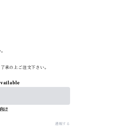
い。
ご了承の上ご注文下さい。
available
向け
通報する