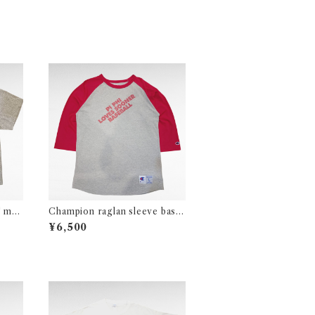
" mo
Champion raglan sleeve base
ball print t-shirt
¥6,500