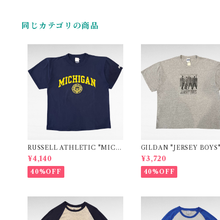
同じカテゴリの商品
RUSSELL ATHLETIC "MICH
GILDAN "JERSEY BOYS
IGAN" college print t-shirt
vie print t-shirt
¥4,140
¥3,720
40%OFF
40%OFF