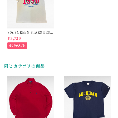
90s SCREEN STARS BEST
print t-shirt (made in USA)
¥3,720
40%OFF
同じカテゴリの商品