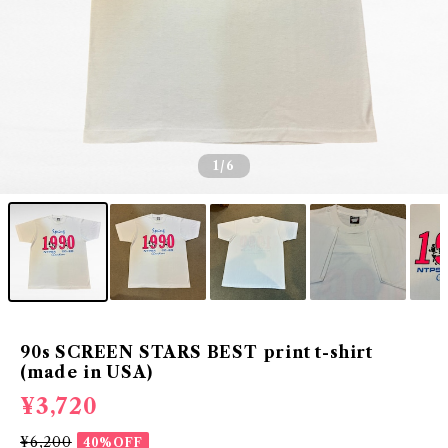
1
/6
90s SCREEN STARS BEST print t-shirt
(made in USA)
¥3,720
¥6,200
40%OFF