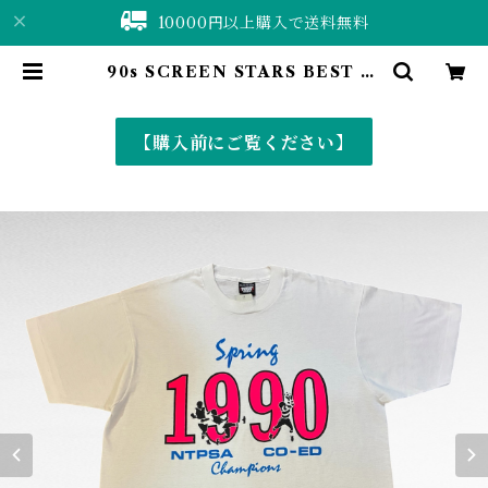
10000円以上購入で送料無料
90s SCREEN STARS BEST pr
int t-shirt (made in USA) | 仙
台 古着屋 ShuShuBell online s
hop〈古着&vintage〉
【購入前にご覧ください】