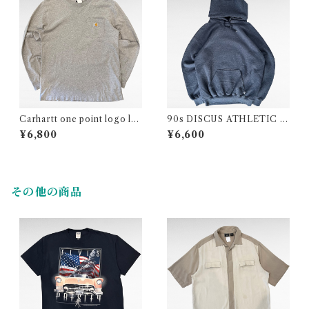
Carhartt one point logo lo
90s DISCUS ATHLETIC pl
ng sleeve pocket t-shirt
ain sweat parka
¥6,800
¥6,600
その他の商品