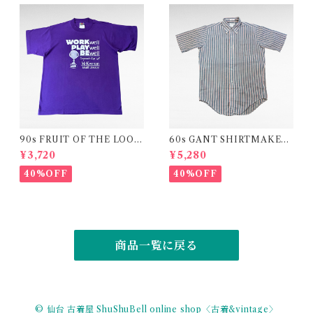
90s FRUIT OF THE LOOM
60s GANT SHIRTMAKER
"Corporate Cup ’98" print
S" The Hugger" stripe shir
¥3,720
¥5,280
t-shirt (made in USA)
t
40%OFF
40%OFF
商品一覧に戻る
© 仙台 古着屋 ShuShuBell online shop〈古着&vintage〉