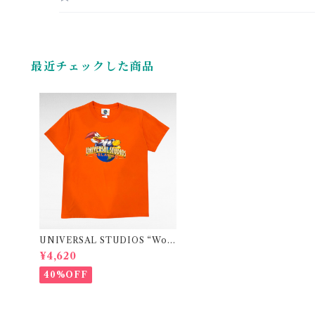
最近チェックした商品
UNIVERSAL STUDIOS “Woo
dy Woodpecker” print t-shirt
¥4,620
（made in U.S.A）
40%OFF