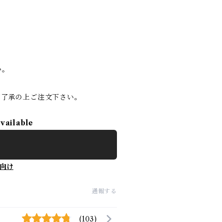
い。
ご了承の上ご注文下さい。
available
向け
通報する
(103)