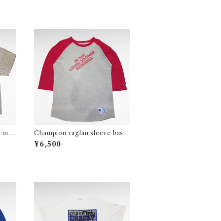
" mo
Champion raglan sleeve base
ball print t-shirt
¥6,500