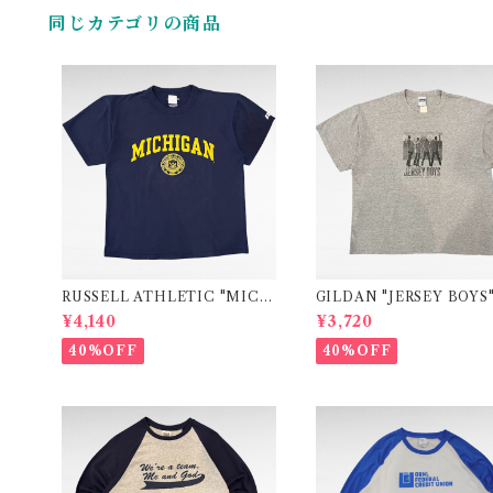
同じカテゴリの商品
RUSSELL ATHLETIC "MICH
GILDAN "JERSEY BOYS
IGAN" college print t-shirt
vie print t-shirt
¥4,140
¥3,720
40%OFF
40%OFF