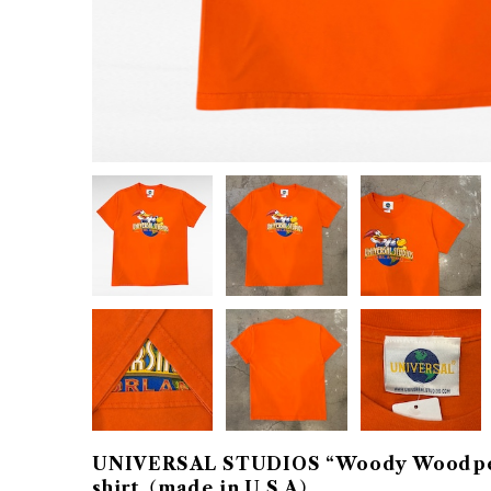
UNIVERSAL STUDIOS “Woody Woodpeck
shirt（made in U.S.A）