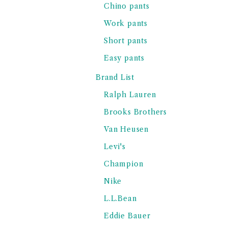
Chino pants
Work pants
Short pants
Easy pants
Brand List
Ralph Lauren
Brooks Brothers
Van Heusen
Levi's
Champion
Nike
L.L.Bean
Eddie Bauer