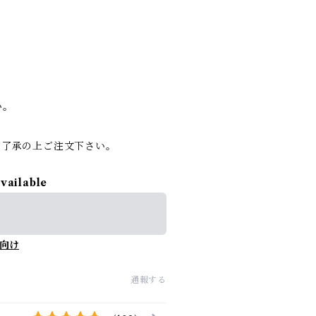
い。
ご了承の上ご注文下さい。
available
向け
通報する