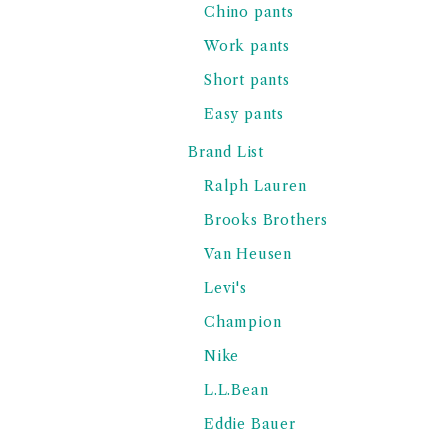
Chino pants
Work pants
Short pants
Easy pants
Brand List
Ralph Lauren
Brooks Brothers
Van Heusen
Levi's
Champion
Nike
L.L.Bean
Eddie Bauer