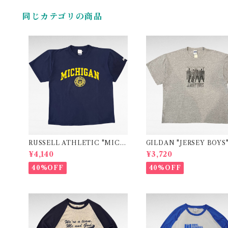
同じカテゴリの商品
RUSSELL ATHLETIC "MICH
GILDAN "JERSEY BOYS
IGAN" college print t-shirt
vie print t-shirt
¥4,140
¥3,720
40%OFF
40%OFF