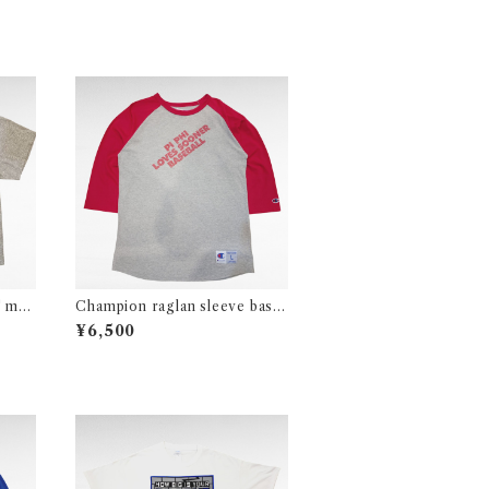
" mo
Champion raglan sleeve base
ball print t-shirt
¥6,500