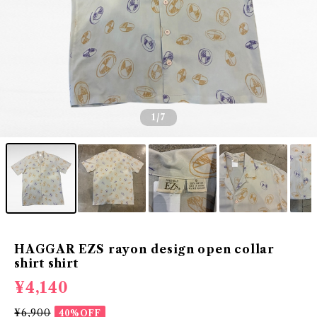
1
/7
HAGGAR EZS rayon design open collar
shirt shirt
¥4,140
¥6,900
40%OFF