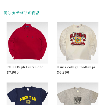
同じカテゴリの商品
POLO Ralph Lauren one po
Hanes college football prin
int logo half zip cotton knit
t long sleeve t-shirt
¥7,800
¥6,200