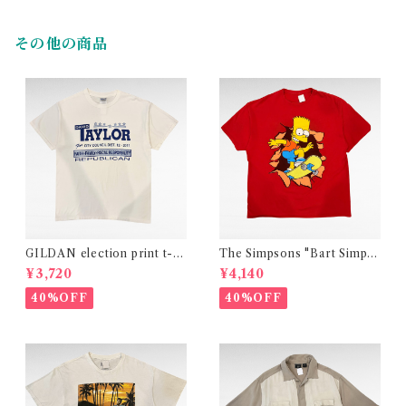
その他の商品
GILDAN election print t-sh
The Simpsons "Bart Simps
irt
on" official print t-shirt
¥3,720
¥4,140
40%OFF
40%OFF