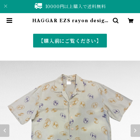
10000円以上購入で送料無料
HAGGAR EZS rayon design
open collar shirt shirt | 仙台
古着屋 ShuShuBell online sho
p〈古着&vintage〉
【購入前にご覧ください】