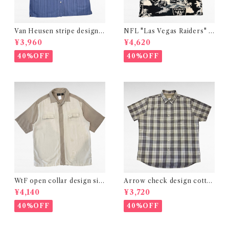
Van Heusen stripe design r
NFL "Las Vegas Raiders" h
ayon polyester shirt
awaiian design polyester sh
¥3,960
¥4,620
irt
40%OFF
40%OFF
WtF open collar design silk
Arrow check design cotto
shirt
n polyester shirt
¥4,140
¥3,720
40%OFF
40%OFF