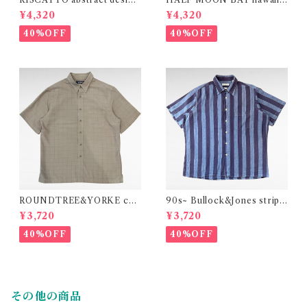
rayon shirt
n design rayon shirt
¥4,320
¥4,320
40%OFF
40%OFF
ROUNDTREE&YORKE che
90s~ Bullock&Jones stripe
ck design modal polyester
design cotton BD shirt（m
¥3,720
¥3,720
shirt
ade in U.S.A）
40%OFF
40%OFF
その他の商品